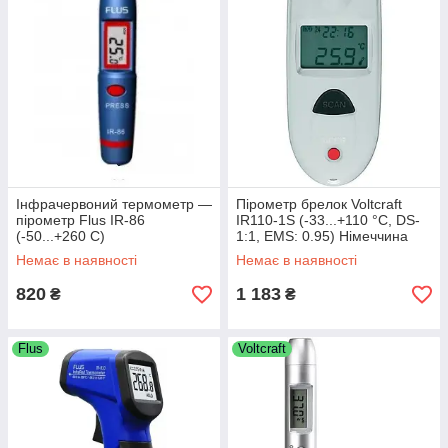
Інфрачервоний термометр —
Пірометр брелок Voltcraft
пірометр Flus IR-86
IR110-1S (-33...+110 °C, DS-
(-50...+260 C)
1:1, EMS: 0.95) Німеччина
Немає в наявності
Немає в наявності
820
1 183
₴
₴
Flus
Voltcraft