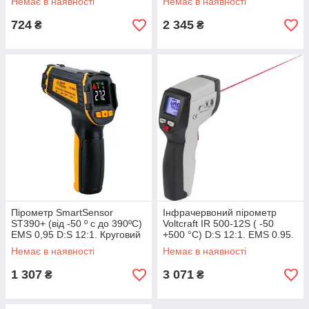
Немає в наявності
Немає в наявності
724
2 345
₴
₴
Пірометр SmartSensor
Інфрачервоний пірометр
ST390+ (від -50 º c до 390ºC)
Voltcraft IR 500-12S ( -50
EMS 0,95 D:S 12:1. Круговий
+500 °C) D:S 12:1. EMS 0.95.
лазер
Германия
Немає в наявності
Немає в наявності
1 307
3 071
₴
₴