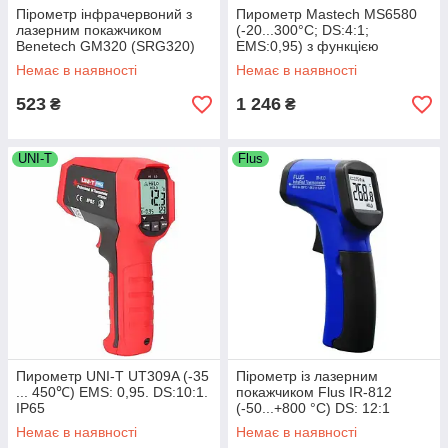
Пірометр інфрачервоний з
Пирометр Mastech MS6580
лазерним покажчиком
(-20...300°С; DS:4:1;
Benetech GM320 (SRG320)
EMS:0,95) з функцією
-50~380 °C ( 12:1)
безконтактного детектора
Немає в наявності
Немає в наявності
напруги
523
1 246
₴
₴
UNI-T
Flus
Пирометр UNI-T UT309A (-35
Пірометр із лазерним
... 450℃) EMS: 0,95. DS:10:1.
покажчиком Flus IR-812
IP65
(-50...+800 °C) DS: 12:1
Немає в наявності
Немає в наявності