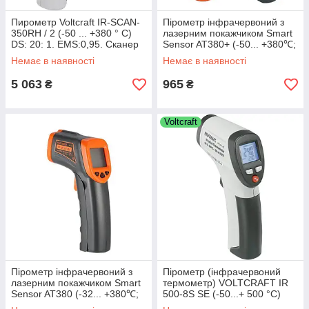
Пирометр Voltcraft IR-SCAN-
Пірометр інфрачервоний з
350RH / 2 (-50 ... +380 ° C)
лазерним покажчиком Smart
DS: 20: 1. EMS:0,95. Сканер
Sensor AT380+ (-50... +380℃;
Dew (точки роси). Германия
12:1 )
Немає в наявності
Немає в наявності
5 063
965
₴
₴
Voltcraft
Пірометр інфрачервоний з
Пірометр (інфрачервоний
лазерним покажчиком Smart
термометр) VOLTCRAFT IR
Sensor AT380 (-32... +380℃;
500-8S SE (-50...+ 500 °C)
12:1 )
DS:8:1 Німеччина