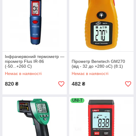
Інфрачервоний термометр —
пірометр Flus IR-86
Пірометр Benetech GM270
(-50...+260 C)
(від - 32 до +280 oC) (8:1)
Немає в наявності
Немає в наявності
820
482
₴
₴
UNI-T