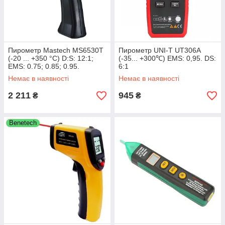
Пирометр Mastech MS6530T
Пирометр UNI-T UT306A
(-20 ... +350 °C) D:S: 12:1;
(-35... +300℃) EMS: 0,95. DS:
EMS: 0.75; 0.85; 0.95.
6:1
Температура та вологість
Немає в наявності
Немає в наявності
повітря.
2 211
945
₴
₴
Benetech