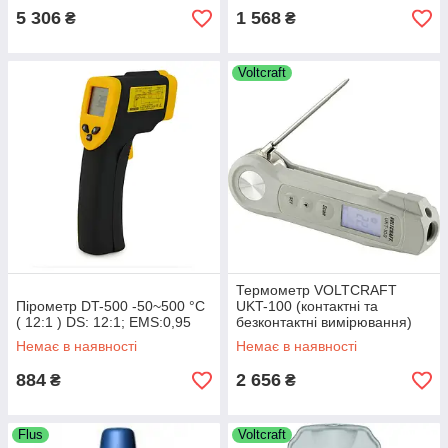
5 306
1 568
₴
₴
Voltcraft
Термометр VOLTCRAFT
Пірометр DT-500 -50~500 °C
UKT-100 (контактні та
( 12:1 ) DS: 12:1; EMS:0,95
безконтактні вимірювання)
(-40 до +280 °C) IP65, DS:4:1.
Немає в наявності
Немає в наявності
Германия
884
2 656
₴
₴
Flus
Voltcraft