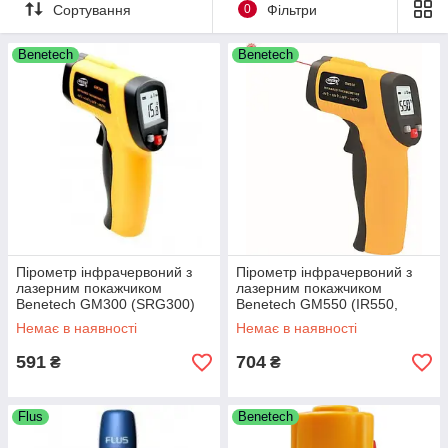
Сортування
0
Фільтри
Benetech
Benetech
Пірометр інфрачервоний з
Пірометр інфрачервоний з
лазерним покажчиком
лазерним покажчиком
Benetech GM300 (SRG300)
Benetech GM550 (IR550,
-50~420 °C ( 12:1)
SRG550) —50~550 °C ( 12:1)
Немає в наявності
Немає в наявності
591
704
₴
₴
Flus
Benetech