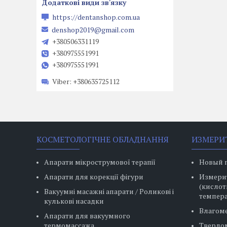
https://dentanshop.com.ua
denshop2019@gmail.com
+380506331119
+380975551991
+380975551991
Viber
+380635725112
КОСМЕТОЛОГІЧНЕ ОБЛАДНАННЯ
ИЗМЕРИ
Апарати мікрострумової терапії
Новый 
Апарати для корекції фігури
Измерит
(кислот
Вакуумні масажні апарати / Роликові і
темпера
кулькові насадки
Влагом
Апарати для вакуумного
термомассажа
Твердо