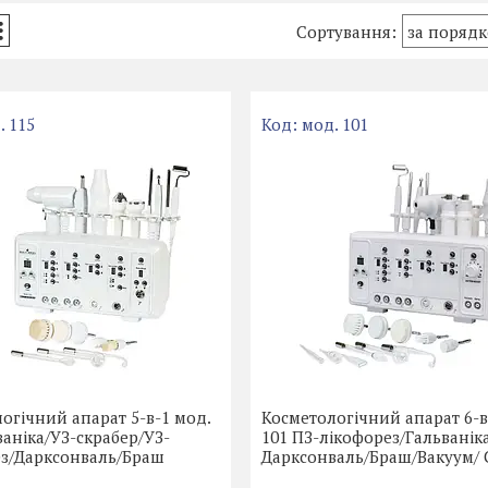
. 115
мод. 101
огічний апарат 5-в-1 мод.
Косметологічний апарат 6-в
ваніка/УЗ-скрабер/УЗ-
101 ПЗ-лікофорез/Гальванік
ез/Дарксонваль/Браш
Дарксонваль/Браш/Вакуум/