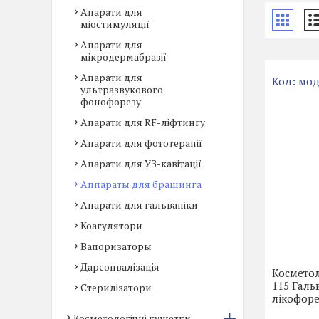
Апарати для
міостимуляції
Апарати для
мікродермабразії
Апарати для
мод
ультразвукового
фонофорезу
Апарати для RF-ліфтингу
Апарати для фототерапії
Апарати для УЗ-кавітації
Аппараты для брашинга
Апарати для гальваніки
Коагулятори
Вапоризаторы
Дарсонвалізація
Косметол
115 Галь
Стерилізатори
лікофор
Косметологічні кушетки,