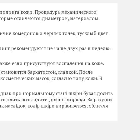
 пилинга кожи. Процедура механического
торые отличаются диаметром, материалом
ичие комедонов и черных точек, тусклый цвет
инг рекомендуется не чаще двух раз в неделю.
также если присутствуют воспаления на коже.
становится бархатистой, гладкой. После
осметических масок, согласно типу кожи. В
однак при нормальному стані шкіри буває досить
озволить розгладити дрібні зморшки. За рахунок
як наслідок, колір шкіри вирівнюється, обличчя