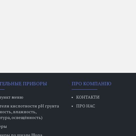
ТЕЛЬНЫЕ ПРИБОРЫ
ПРО КОМПАНІЮ
пункт меню
КОНТАКТИ
ели кислотности pH грунта
ПРО НАС
ность, влажность,
тура, освещённость)
еры
меры по шкале Шора