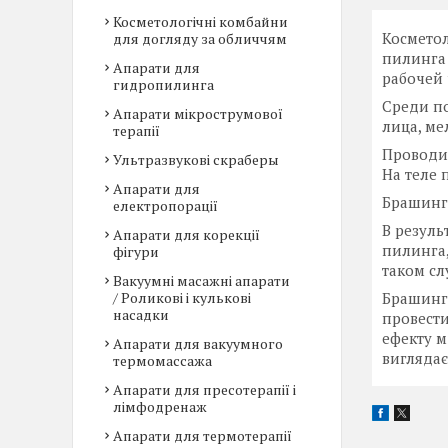
Косметологічні комбайни
Космето
для догляду за обличчям
пилинга
Апарати для
рабочей 
гидропилинга
Среди по
Апарати мікрострумової
лица, м
терапії
Проводит
Ультразвукові скраберы
На теле
Апарати для
Брашинг 
електропорації
В резуль
Апарати для корекції
пилинга,
фігури
таком сл
Вакуумні масажні апарати
/ Роликові і кулькові
Брашинг 
насадки
провести
ефекту м
Апарати для вакуумного
виглядає
термомассажа
Апарати для пресотерапії і
лімфодренаж
Апарати для термотерапії