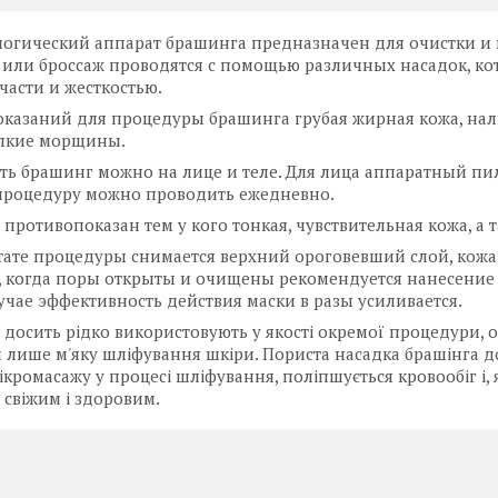
логический аппарат брашинга предназначен для очистки и
 или броссаж проводятся с помощью различных насадок, ко
части и жесткостью.
казаний для процедуры брашинга грубая жирная кожа, нал
елкие морщины.
ь брашинг можно на лице и теле. Для лица аппаратный пил
 процедуру можно проводить ежедневно.
противопоказан тем у кого тонкая, чувствительная кожа, а 
тате процедуры снимается верхний ороговевший слой, кожа 
 когда поры открыты и очищены рекомендуется нанесение к
учае эффективность действия маски в разы усиливается.
досить рідко використовують у якості окремої процедури, 
 лише м'яку шліфування шкіри. Пориста насадка брашінга д
ікромасажу у процесі шліфування, поліпшується кровообіг і, 
 свіжим і здоровим.