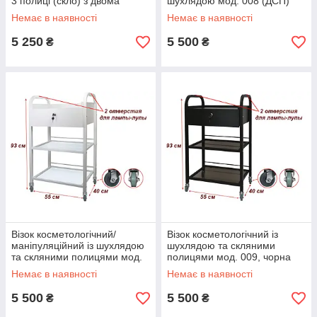
3 полиці (скло) з двома
шухлядою мод. 008 (ДСП)
пластиковими лотками
Немає в наявності
Немає в наявності
5 250
5 500
₴
₴
Візок косметологічний/
Візок косметологічний із
маніпуляційний із шухлядою
шухлядою та скляними
та скляними полицями мод.
полицями мод. 009, чорна
009 Біла
Немає в наявності
Немає в наявності
5 500
5 500
₴
₴