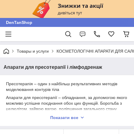
DenTanShop
Товары и услуги
КОСМЕТОЛОГІЧНІ АПАРАТИ ДЛЯ САЛ
Апарати для пресотерапії і лімфодренаж
Пресотерапія – один з найбільш результативних методів
моделювання контурів тіла
Апарати для пресотерапії – обладнання, за допомогою якого
можливо успішне поєднання обох цих функцій. Боротьба з
целюлітом, зайвою вагою, поліпшення загального стану
організму, усунення набряків шкіри на найрізноманітніших
Показати все
ділянках тіла – руках, ногах, литках, стегнах, сідницях, животі
і так далі, попередження варикозу, корекція та зменшення
обсягів тіла – всі ці питання успішно реалізуються з