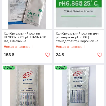
Калібрувальний розчин
Калібрувальний розчин для
HI70007 7,01 pH HANNA 20
ph метра — pH 6.86 (
мл, Німеччина
стандарт-титр) Порошок на
250 мл.
Немає в наявності
Немає в наявності
153
24
₴
₴
ADWA
ADWA