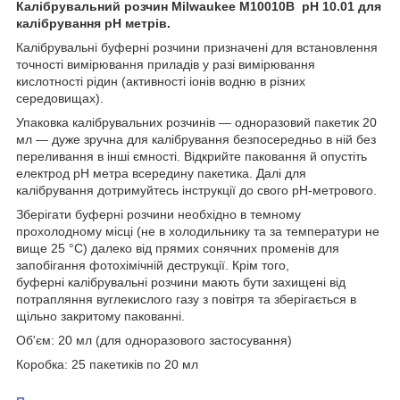
Калібрувальний розчин Milwaukee M10010B pH 10.01 для
калібрування pH метрів.
Калібрувальні буферні розчини призначені для встановлення
точності вимірювання приладів у разі вимірювання
кислотності рідин (активності іонів водню в різних
середовищах).
Упаковка калібрувальних розчинів — одноразовий пакетик 20
мл — дуже зручна для калібрування безпосередньо в ній без
переливання в інші ємності. Відкрийте паковання й опустіть
електрод pH метра всередину пакетика. Далі для
калібрування дотримуйтесь інструкції до свого pH-метрового.
Зберігати буферні розчини необхідно в темному
прохолодному місці (не в холодильнику та за температури не
вище 25 °C) далеко від прямих сонячних променів для
запобігання фотохімічній деструкції. Крім того,
буферні калібрувальні розчини мають бути захищені від
потрапляння вуглекислого газу з повітря та зберігається в
щільно закритому пакованні.
Об'єм: 20 мл (для одноразового застосування)
Коробка: 25 пакетиків по 20 мл