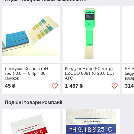
Лакмусовий папір (рН-
Кондуктомтер (ЕС метр)
PH 
тест) 3.8 — 5.4рН 80
EZODO 5061 (0-20.0 EC)
бюд
смужок
ATC
вимі
тем
45
1 487
314
₴
₴
комп
Подібні товари компанії