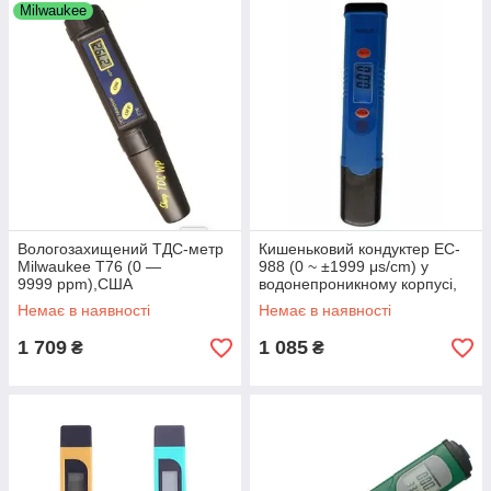
Milwaukee
Вологозахищений ТДС-метр
Кишеньковий кондуктер EC-
Milwaukee Т76 (0 —
988 (0 ~ ±1999 μs/cm) у
9999 ppm),США
водонепроникному корпусі,
АТС
Немає в наявності
Немає в наявності
1 709
1 085
₴
₴