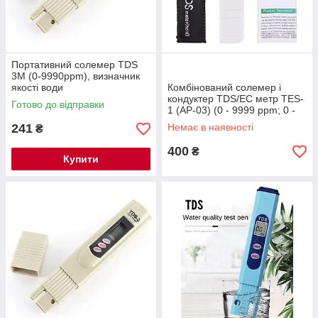
Портативний солемер TDS
3M (0-9990ppm), визначник
якості води
Комбінований солемер і
кондуктер TDS/EC метр TES-
Готово до відправки
1 (АР-03) (0 - 9999 ppm; 0 -
9999 µS/cm)
241
Немає в наявності
₴
400
₴
Купити