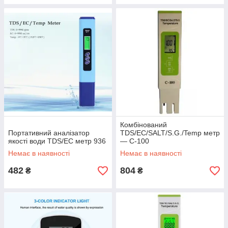
Комбінований
Портативний аналізатор
TDS/EC/SALT/S.G./Temp метр
якості води TDS/EC метр 936
— С-100
Немає в наявності
Немає в наявності
482
804
₴
₴