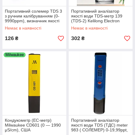
Портативний солемер TDS 3
Портативний аналізатор
з ручним калібруванням (0-
якості води TDS-метр 139
9990ppm), визначник якості
(TDS-2) Kelilong Electron
води
Немає в наявності
Немає в наявності
126
302
₴
₴
Milwaukee
Кондукометр (EC-метр)
Портативний аналізатор
Milwaukee CD601 (0 — 1990
якості води TDS (ТДС) meter
μS/cm), США
983 ( СОЛЕМЕР) 0-19,99ppt,
0.01ppt