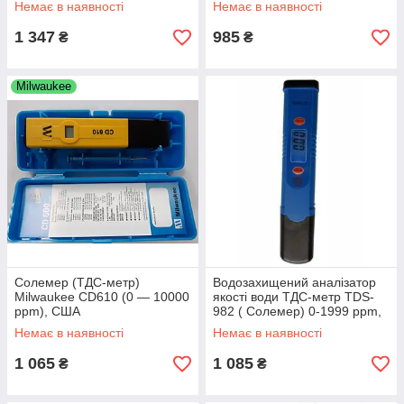
Немає в наявності
Немає в наявності
1 347
985
₴
₴
Milwaukee
Солемер (ТДС-метр)
Водозахищений аналізатор
Milwaukee CD610 (0 — 10000
якості води ТДС-метр TDS-
ppm), США
982 ( Солемер) 0-1999 ppm,
АТС, протиударний корпус
Немає в наявності
Немає в наявності
1 065
1 085
₴
₴