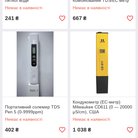
питної води
Комбінований TDS/EC метр
TES-1 (солемер +
Немає в наявності
Немає в наявності
кондукометр)
241
667
₴
₴
Кондукометр (EC-метр)
Портативний солемер TDS
Milwaukee CD611 (0 — 20000
Pen 5 (0-9999ppm)
μS/cm), США
Немає в наявності
Немає в наявності
402
1 038
₴
₴