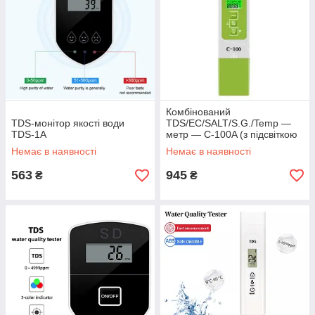
Комбінований
TDS-монітор якості води
TDS/EC/SALT/S.G./Temp —
TDS-1A
метр — С-100A (з підсвіткою
дисплея)
Немає в наявності
Немає в наявності
563
945
₴
₴