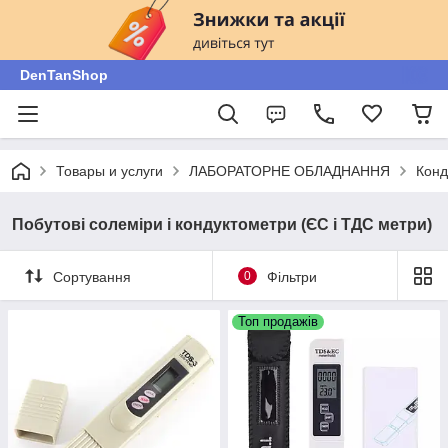
DenTanShop
Товары и услуги
ЛАБОРАТОРНЕ ОБЛАДНАННЯ
Конд
Побутові солеміри і кондуктометри (ЄС і ТДС метри)
Сортування
0
Фільтри
Топ продажів