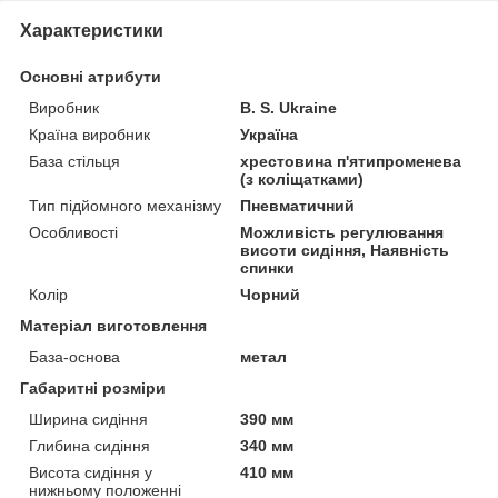
Характеристики
Основні атрибути
Виробник
B. S. Ukraine
Країна виробник
Україна
База стільця
хрестовина п'ятипроменева
(з коліщатками)
Тип підйомного механізму
Пневматичний
Особливості
Можливість регулювання
висоти сидіння, Наявність
спинки
Колір
Чорний
Матеріал виготовлення
База-основа
метал
Габаритні розміри
Ширина сидіння
390 мм
Глибина сидіння
340 мм
Висота сидіння у
410 мм
нижньому положенні