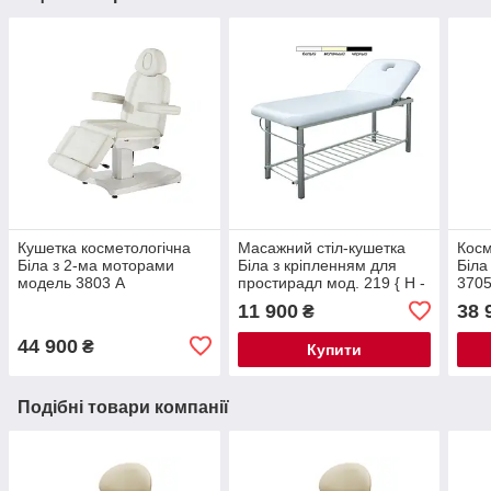
Кушетка косметологічна
Масажний стіл-кушетка
Косм
Біла з 2-ма моторами
Біла з кріпленням для
Біла
модель 3803 А
простирадл мод. 219 { H -
370
73 см}
11 900
38 
₴
44 900
₴
Купити
Подібні товари компанії