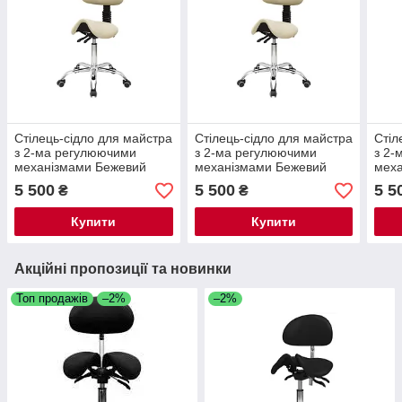
Стілець-сідло для майстра
Стілець-сідло для майстра
Стіл
з 2-ма регулюючими
з 2-ма регулюючими
з 2-
механізмами Бежевий
механізмами Бежевий
меха
мод. 1037-3 { H 41-57см }
мод. 1037-3 { H 41-57см }
1037
5 500
5 500
5 5
₴
₴
Купити
Купити
Акційні пропозиції та новинки
Топ продажів
–2%
–2%