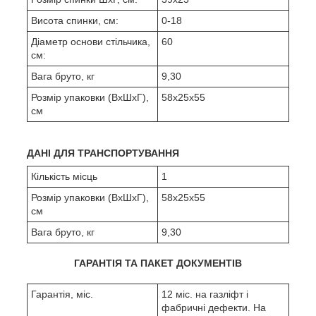
Висота спинки, см:
0-18
Діаметр основи стільчика,
60
см:
Вага бруто, кг
9,30
Розмір упаковки (ВхШхГ),
58х25х55
см
ДАНІ ДЛЯ ТРАНСПОРТУВАННЯ
Кількість місць
1
Розмір упаковки (ВхШхГ),
58х25х55
см
Вага бруто, кг
9,30
ГАРАНТІЯ ТА ПАКЕТ ДОКУМЕНТІВ
Гарантія, міс.
12 міс. на газліфт і
фабричні дефекти. На