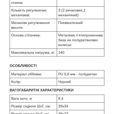
спинки
Кількість регулюючих
3 (2 ричагових,1
механізмів:
механічний)
Механізм регулювання
Пневматичний
висоти:
Основа стільчика:
Металева п'ятипроменева
база на поліуретанових
колесах
Максимальна нагрузка, кг:
140
ОСОБЛИВОСТІ
Матеріал оббивки:
PU 0,8 мм - поліуретан
Колір:
Чорний
ВАГОГАБАРИТНІ ХАРАКТЕРИСТИКИ
Вага нето, кг
8,4
Розмір сидіння ШхГ, см:
39х34
Розмір спинки ШхГ, см:
39х23