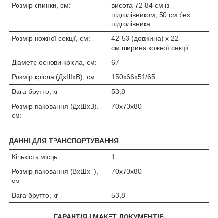
Розмір спинки, см:
висота 72-84 см із
підголівником, 50 см без
підголівника
Розмір ножної секції, см:
42-53 (довжина) х 22
см ширина кожної секції
Діаметр основи крісла, см:
67
Розмір крісла (ДхШхВ), см:
150х66х51/65
Вага брутто, кг
53,8
Розмір паковання (ДхШхВ),
70х70х80
см:
ДАННІ ДЛЯ ТРАНСПОРТУВАННЯ
Кількість місць
1
Розмір паковання (ВхШхГ),
70х70х80
см
Вага брутто, кг
53,8
ГАРАНТІЯ І МАКЕТ ДОКУМЕНТІВ