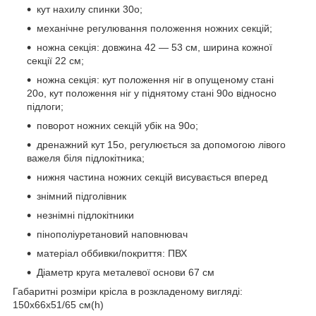
кут нахилу спинки 30
о
;
механічне регулювання положення ножних секцій;
ножна секція: довжина 42 — 53 см, ширина кожної
секції 22 см;
ножна секція: кут положення ніг в опущеному стані
20
о
, кут положення ніг у піднятому стані 90
о
відносно
підлоги;
поворот ножних секцій убік на 90
о
;
дренажний кут 15
о
, регулюється за допомогою лівого
важеля біля підлокітника;
нижня частина ножних секцій висувається вперед
знімний підголівник
незнімні підлокітники
пінополіуретановий наповнювач
матеріал оббивки/покриття: ПВХ
Діаметр круга металевої основи 67 см
Габаритні розміри крісла в розкладеному вигляді:
150х66х51/65 см(h)