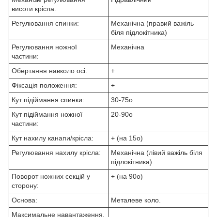
висоти крісла:
Регулювання спинки:
Механічна (правий важіль
біля підлокітника)
Регулювання ножної
Механічна
частини:
Обертання навколо осі:
+
Фіксація положення:
+
Кут підіймання спинки:
30-75
о
Кут підіймання ножної
20-90
о
частини:
Кут нахилу канапи/крісла:
+ (на 15
о
)
Регулювання нахилу крісла:
Механічна (лівий важіль біля
підлокітника)
Поворот ножних секцій у
+ (на 90
о
)
сторону:
Основа:
Металеве коло.
Максимальне навантаження,