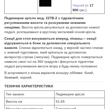
Чорний
(=
17
900
грн.)
Педикюрне крісло мод. 227В-2 з гідравлічним
регулюванням висоти та розсувними ножними
секціями.
Висота крісла регулюється за допомогою ножної
педалі, розташованої в круглому металевій основі крісла.
Секції для стоп висуваються вперед, піхви
ы
— секції
відсуваються в боки за допомогою спеціального
важеля.
Спинка відхиляється назад, у верхній частині спинки
є знімний підголівник, який кріпиться за допомогою
велкрострі-стрічки (липучки). Педикюрне крісло повертається
навколо своєї осі на 360 градусів і фіксується підняттям
педалі регулювання висоти вгору в будь-якому положенні.
В асортименті є кілька варіантів кольору оббивки: білий,
бежевий, чорний.
ТЕХНІЧНІ ХАРАКТЕРИСТИКИ
Тип канапи:
Педикюрне крісло
Висота см:
51-65
Механізм регулювання
Гідравлічний