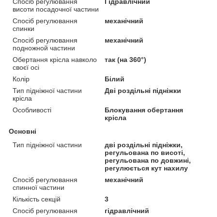
Спосіб регулювання
Гідравлічний
висоти посадочної частини
Спосіб регулювання
механічний
спинки
Спосіб регулювання
механічний
подножной частини
Обертання крісла навколо
так (на 360°)
своєї осі
Колір
Білий
Тип підніжної частини
Дві роздільні підніжки
крісла
Особливості
Блокування обертання
крісла
Основні
Тип підніжної частини
дві роздільні підніжки,
регульована по висоті,
регульована по довжині,
регулюється кут нахилу
Спосіб регулювання
механічний
спинної частини
Кількість секцій
3
Спосіб регулювання
гідравлічний