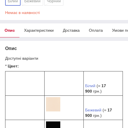
Білий
Бежевий
Чорний
Немає в наявності
Опис
Характеристики
Доставка
Оплата
Умови п
Опис
Доступні варіанти
*
Цвет:
Білий
(=
17
900
грн.)
Бежевий
(=
17
900
грн.)