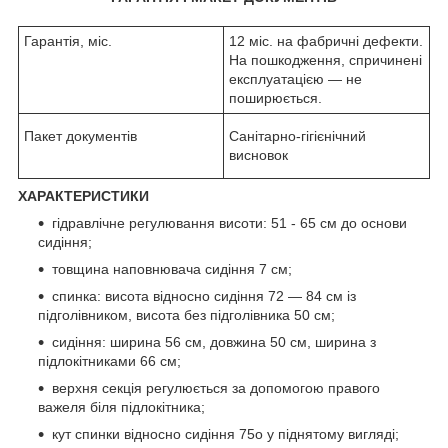
Гарантія, міс.
12 міс. на фабричні дефекти.
На пошкодження, спричинені
експлуатацією — не
поширюється.
Пакет документів
Санітарно-гігієнічний
висновок
ХАРАКТЕРИСТИКИ
гідравлічне регулювання висоти: 51 - 65 см до основи
сидіння;
товщина наповнювача сидіння 7 см;
спинка: висота відносно сидіння 72 — 84 см із
підголівником, висота без підголівника 50 см;
сидіння: ширина 56 см, довжина 50 см, ширина з
підлокітниками 66 см;
верхня секція регулюється за допомогою правого
важеля біля підлокітника;
кут спинки відносно сидіння 75
о
у піднятому вигляді;