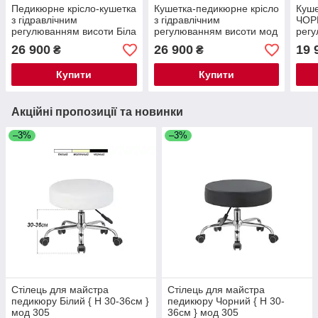
Педикюрне крісло-кушетка
Кушетка-педикюрне крісло
Куше
з гідравлічним
з гідравлічним
ЧОРН
регулюванням висоти Біла
регулюванням висоти мод
регу
234-1 { H 59-77 см }
мод
26 900
26 900
19 
₴
₴
Купити
Купити
Акційні пропозиції та новинки
–3%
–3%
Стілець для майстра
Стілець для майстра
педикюру Білий { H 30-36см }
педикюру Чорний { H 30-
мод 305
36см } мод 305