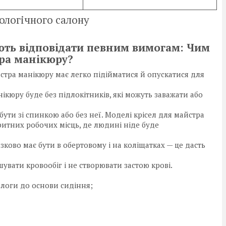
тологічного салону
ють відповідати певним вимогам:
Чим
тра манікюру?
йстра манікюру має легко підійматися й опускатися для
нікюру буде без підлокітників, які можуть заважати або
бути зі спинкою або без неї. Моделі крісел для майстра
итних робочих місць, де людині ніде буде
язково має бути в обертовому і на коліщатках — це дасть
увати кровообіг і не створювати застою крові.
ідлоги до основи сидіння;