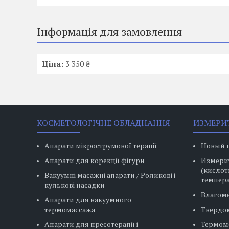
Інформація для замовлення
Ціна:
3 350 ₴
КОСМЕТОЛОГІЧНЕ ОБЛАДНАННЯ
ИЗМЕРИ
Апарати мікрострумової терапії
Новый 
Апарати для корекції фігури
Измерит
(кислот
Вакуумні масажні апарати / Роликові і
темпера
кулькові насадки
Влагом
Апарати для вакуумного
термомассажа
Твердо
Апарати для пресотерапії і
Термом