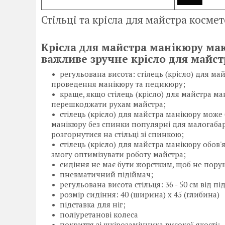
Стільці та крісла для майстра косме
Крісла для майстра манікюру ма
важливе зручне крісло для майс
регульована висота: стілець (крісло) для ма
проведення манікюру та педикюру;
краще, якщо стілець (крісло) для майстра ма
перешкоджати рухам майстра;
стілець (крісло) для майстра манікюру може 
манікюру без спинки популярні для малогабар
розгорнутися на стільці зі спинкою;
стілець (крісло) для майстра манікюру обов'
змогу оптимізувати роботу майстра;
сидіння не має бути жорстким, щоб не поруш
пневматичний підіймач;
регульована висота стільця: 36 - 50 см від п
розмір сидіння: 40 (ширина) х 45 (глибина)
підставка для ніг;
поліуретанові колеса
покриття зі шкірозамінника високої якості;