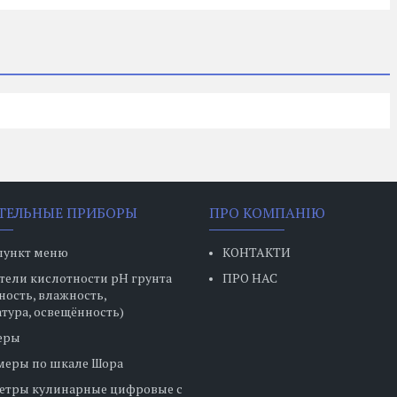
ТЕЛЬНЫЕ ПРИБОРЫ
ПРО КОМПАНІЮ
пункт меню
КОНТАКТИ
ели кислотности pH грунта
ПРО НАС
ность, влажность,
тура, освещённость)
еры
меры по шкале Шора
етры кулинарные цифровые с