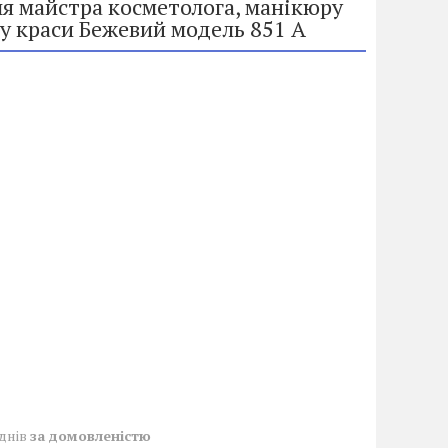
ля майстра косметолога, манікюру
ну краси Бежевий модель 851 А
 днів
за домовленістю