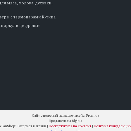
ля мяса, молока, духовки,
етры с термопарами К-типа
нциркули цифровые
Сайт створений на маркетплейсі
Prom.ua
Продавець на Bigl.ua
"DenTanShop" Інтернет магазин |
Поскаржитися на контент
|
Політика конфіденційн