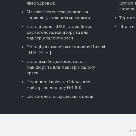
лімфодренаж
щупом д
сиропа
Масажні столи стаціонарні, на
гідравліці, а також із моторами
Термом
Стільці-сідла LUXE для майстра
Штанге
косметолога, манікюру та для
майстрів салону краси
Стільці для майстра педикюру Низькі
{ H 30-36см }
Стільці майстра косметолога,
манікюру та для майстрів салону
краси
Педикюрні крісла / Стільці для
майстра педикюру НИЗЬКІ
Косметологічні кушетки і стільці