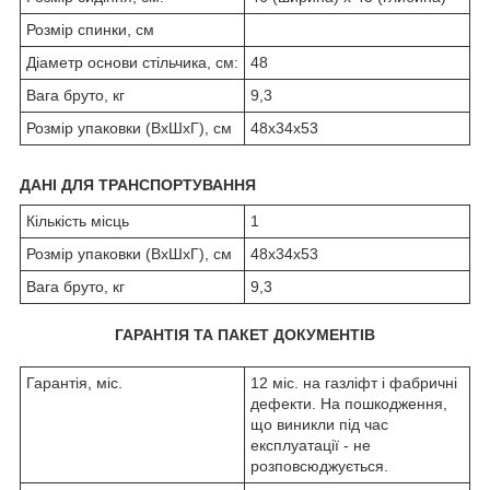
Розмір спинки, см
Діаметр основи стільчика, см:
48
Вага бруто, кг
9,3
Розмір упаковки (ВхШхГ), см
48х34х53
ДАНІ ДЛЯ ТРАНСПОРТУВАННЯ
Кількість місць
1
Розмір упаковки (ВхШхГ), см
48х34х53
Вага бруто, кг
9,3
ГАРАНТІЯ ТА ПАКЕТ ДОКУМЕНТІВ
Гарантія, міс.
12 міс. на газліфт і фабричні
дефекти. На пошкодження,
що виникли під час
експлуатації - не
розповсюджується.