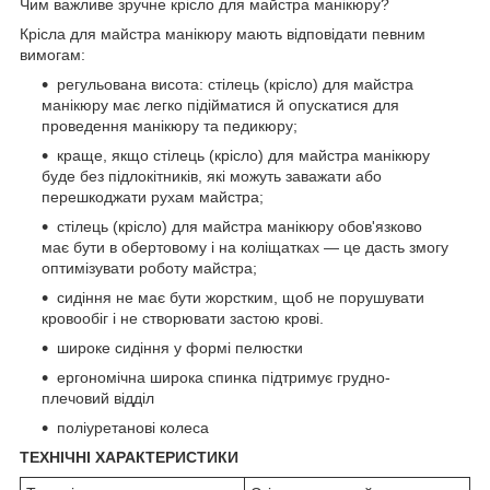
Чим важливе зручне крісло для майстра манікюру?
Крісла для майстра манікюру мають відповідати певним
вимогам:
регульована висота: стілець (крісло) для майстра
манікюру має легко підійматися й опускатися для
проведення манікюру та педикюру;
краще, якщо стілець (крісло) для майстра манікюру
буде без підлокітників, які можуть заважати або
перешкоджати рухам майстра;
стілець (крісло) для майстра манікюру обов'язково
має бути в обертовому і на коліщатках — це дасть змогу
оптимізувати роботу майстра;
сидіння не має бути жорстким, щоб не порушувати
кровообіг і не створювати застою крові.
широке сидіння у формі пелюстки
ергономічна широка спинка підтримує грудно-
плечовий відділ
поліуретанові колеса
ТЕХНІЧНІ ХАРАКТЕРИСТИКИ