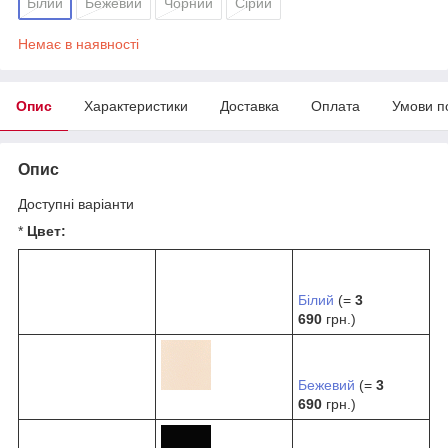
Білий
Бежевий
Чорний
Сірий
Немає в наявності
Опис
Характеристики
Доставка
Оплата
Умови п
Опис
Доступні варіанти
*
Цвет:
Білий
(=
3
690
грн.)
Бежевий
(=
3
690
грн.)