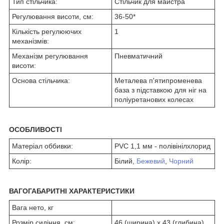
Тип стільчика:
Стільчик для майстра
Регулювання висоти, см:
36-50*
Кількість регулюючих
1
механізмів:
Механізм регулювання
Пневматичний
висоти:
Основа стільчика:
Металева п'ятипроменева
база з підставкою для ніг на
поліуретанових колесах
ОСОБЛИВОСТІ
Матеріал оббивки:
PVC 1,1 мм - полівінілхлорид
Колір:
Білий,
Бежевий
,
Чорний
ВАГОГАБАРИТНІ ХАРАКТЕРИСТИКИ
Вага нето, кг
Розмір сидіння, см:
46 (ширина) х 43 (глибина)