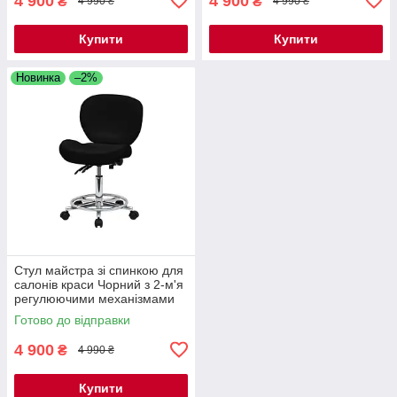
4 900
4 900
₴
₴
4 990 ₴
4 990 ₴
Купити
Купити
Новинка
–2%
Стул майстра зі спинкою для
салонів краси Чорний з 2-м'я
регулюючими механізмами
мод. 881-2 { H 36-50см }
Готово до відправки
4 900
₴
4 990 ₴
Купити