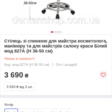
Стілець зі спинкою для майстра косметолога,
манікюру та для майстрів салону краси Білий
мод 827А {H 36-50 см}
Немає в наявності
Код: мод 827А {H 36-50 см}
Опт і роздріб
3 690
₴
3 650 ₴
від 3 шт.
Колір