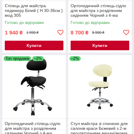
Стілець для майстра
Ортопедичний стілець-сідло
педикюру Білий { H 30-36см }
для майстра з розділеним
мод 305
сидінням Чорний з 4-ма
регулюючими механізмами
Готово до відправки
Готово до відправки
мод. 4008-1 { H 48-60см }
1 940
8 700
₴
₴
1 990 ₴
8 900 ₴
Купити
Купити
Топ продажів
–2%
–2%
Ортопедичний стілець-сідло
Стул майстра зі спинкою для
для майстра з розділеним
салонів краси Бєжевий з 2-м
сидінням Чорний з 4-ма
регуляторними механізмами