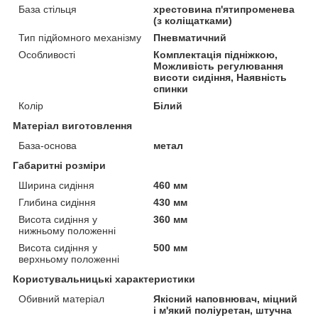
База стільця
хрестовина п'ятипроменева
(з коліщатками)
Тип підйомного механізму
Пневматичний
Особливості
Комплектація підніжкою,
Можливість регулювання
висоти сидіння, Наявність
спинки
Колір
Білий
Матеріал виготовлення
База-основа
метал
Габаритні розміри
Ширина сидіння
460 мм
Глибина сидіння
430 мм
Висота сидіння у
360 мм
нижньому положенні
Висота сидіння у
500 мм
верхньому положенні
Користувальницькі характеристики
Обивний матеріал
Якісний наповнювач, міцний
і м'який поліуретан, штучна