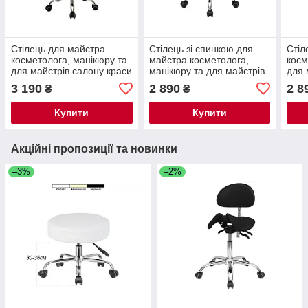
Стілець для майстра
Стілець зі спинкою для
Стіл
косметолога, манікюру та
майстра косметолога,
косм
для майстрів салону краси
манікюру та для майстрів
для 
Білий мод 161 { H 44-58см
салону краси Білий мод
Чорн
3 190
2 890
2 8
₴
₴
}
171 { H 44-58см }
50см
Купити
Купити
Акційні пропозиції та новинки
–3%
–2%