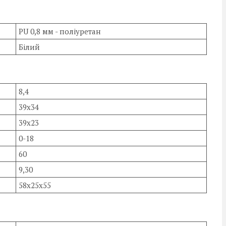
PU 0,8 мм - поліуретан
Білий
8,4
39х34
39х23
0-18
60
9,30
58х25х55