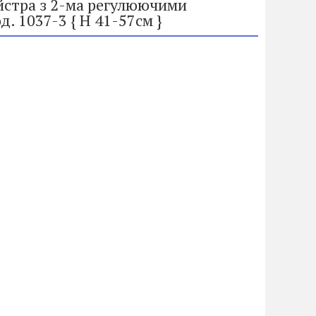
йстра з 2-ма регулюючими
. 1037-3 { H 41-57см }