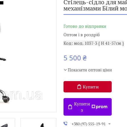
Стілець-сідло для ма
механізмами Білий мод
Готово до відправки
Оптом і в роздріб
Код:
мод. 1037-3 { H 41-57см }
5 500 ₴
Показати оптові ціни
Купити
Купити
з
+380 (97) 555-19-91