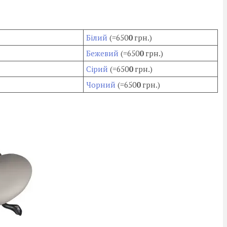
Білий
(=650
0
грн.)
Бежевий
(=650
0
грн.)
Сірий
(=650
0
грн.)
Чорний
(=650
0
грн.)