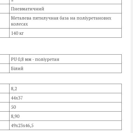
Пневматичний
Металева пятилучная база на поліуретанових
колесах
140 кг
PU 0,8 мм - поліуретан
Білий
8,2
44х37
50
8,90
49х23х46,5