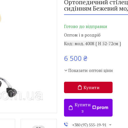
Ортопедичний стілець
сидінням Бежевий мо
Готово до відправки
Оптом і в роздріб
Код:
мод. 4008 { H 52-72см }
6 500 ₴
Показати оптові ціни
Купити
Купити
з
+380 (97) 555-19-91