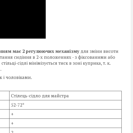
інням
має 2 регулюючих механізму
для зміни висоти
тання сидіння в 2-х положеннях - з фіксованими або
льці-сідлі мінімізується тиск в зоні куприка, т. к.
.
 і чоловіками.
Стілець-сідло для майстра
52-72*
+
:
+
2