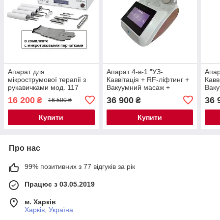
Апарат для
Апарат 4-в-1 "УЗ-
Апар
мікрострумової терапії з
Каввітація + RF-ліфтинг +
Кавв
рукавичками мод. 117
Вакуумний масаж +
Ваку
Мікрострум'я" із
Мікр
16 200
36 900
36 
₴
₴
16 500 ₴
сенсорним керуванням
сен
мод. 206
мод.
Купити
Купити
Про нас
99% позитивних з 77 відгуків за рік
Працює з 03.05.2019
м. Харків
Харків, Україна