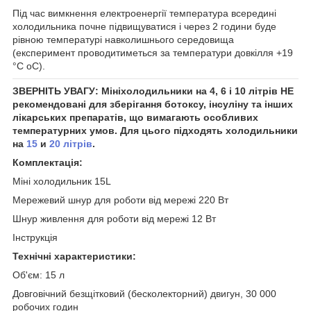
Під час вимкнення електроенергії температура всередині
холодильника почне підвищуватися і через 2 години буде
рівною температурі навколишнього середовища
(експеримент проводитиметься за температури довкілля +19
°C
о
С).
ЗВЕРНІТЬ УВАГУ:
Мініхолодильники на 4, 6 і 10 літрів НЕ
рекомендовані для зберігання ботоксу, інсуліну та інших
лікарських препаратів, що вимагають особливих
температурних умов. Для цього підходять холодильники
на
15
и
20 літрів
.
Комплектація:
Міні холодильник 15L
Мережевий шнур для роботи від мережі 220 Вт
Шнур живлення для роботи від мережі 12 Вт
Інструкція
Технічні характеристики:
Об'єм: 15 л
Довговічний безщітковий (бесколекторний) двигун, 30 000
робочих годин