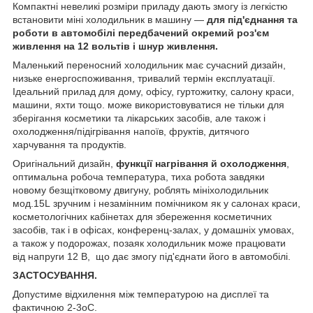
Компактні невеликі розміри приладу дають змогу із легкістю
встановити міні холодильник в машину —
для під'єднання та
роботи в автомобілі передбачений окремий роз'єм
живлення на 12 вольтів і шнур живлення.
Маленький переносний холодильник має сучасний дизайн,
низьке енергоспоживання, тривалий термін експлуатації.
Ідеальний прилад для дому, офісу, гуртожитку, салону краси,
машини, яхти тощо. може використовуватися не тільки для
зберігання косметики та лікарських засобів, але також і
охолодження/підігрівання напоїв, фруктів, дитячого
харчування та продуктів.
Оригінальний дизайн,
функції нагрівання й охолодження
,
оптимальна робоча температура, тиха робота завдяки
новому безщітковому двигуну, роблять мініхолодильник
мод.15L зручним і незамінним помічником як у салонах краси,
косметологічних кабінетах для збереження косметичних
засобів, так і в офісах, конференц-залах, у домашніх умовах,
а також у подорожах, позаяк холодильник може працювати
від напруги 12 В, що дає змогу під'єднати його в автомобілі.
ЗАСТОСУВАННЯ.
Допустиме відхилення між температурою на дисплеї та
фактичною 2-3
о
С.