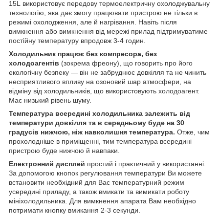
15L використовує передову термоелектричну охолоджувальну
технологію, яка дає змогу працювати пристрою не тільки в
режимі охолодження, але й нагрівання. Навіть після
вимкнення або вимкнення від мережі прилад підтримуватиме
постійну температуру впродовж 3-4 годин.
Холодильник працює без компресора, без
холодоагентів
(зокрема фреону), що говорить про його
екологічну безпеку — він не забруднює довкілля та не чинить
несприятливого впливу на озоновий шар атмосфери, на
відміну від холодильників, що використовують холодоагент.
Має низький рівень шуму.
Температура всередині холодильника залежить від
температури довкілля та в середньому буде на 30
градусів нижчою, ніж навколишня температура.
Отже, чим
прохолодніше в приміщенні, тим температура всередині
пристрою буде нижчою й навпаки.
Електронний дисплей
простий і практичний у використанні.
За допомогою кнопок регулювання температури Ви можете
встановити необхідний для Вас температурний режим
усередині приладу, а також вмикати та вимикати роботу
мініхолодильника. Для вимкнення апарата Вам необхідно
потримати кнопку вмикання 2-3 секунди.