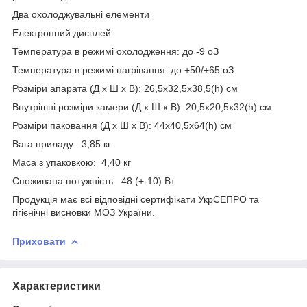
Два охолоджувальні елементи
Електронний дисплей
Температура в режимі охолодження: до -9
о
З
Температура в режимі нагрівання: до +50/+65
о
З
Розміри апарата (Д х Ш х В): 26,5х32,5х38,5(h) см
Внутрішні розміри камери (Д х Ш х В): 20,5х20,5х32(h) см
Розміри паковання (Д х Ш х В): 44х40,5х64(h) см
Вага приладу: 3,85 кг
Маса з упаковкою: 4,40 кг
Споживана потужність: 48 (+-10) Вт
Продукція має всі відповідні сертифікати УкрСЕПРО та
гігієнічні висновки МОЗ України.
Приховати
Характеристики