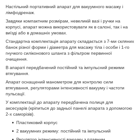
Настільний портативний апарат для вакуумного масажу і
лімфодренаж.
Завдяки компактним розмірам, невеликій вазі і ручки на
корпусі, апарат можна використовувати як в салоні, так і на
виїзді або в домашніх умовах.
Стандартна комплектація апарату складається з 7-ми скляних
банок різної форми і діаметра для масажу тіла і особи і 1-го
гнучкого силіконового шланга з фільтром первинної
очищення.
В апараті передбачений постійний та імпульсний режими
втягування.
Апарат оснащений манометром для контролю сили
втягування, регуляторами інтенсивності вакууму і частоти
пульсації.
У комплектації до апарату передбачена полиця для
аксесуарів (кріпиться до задньої панелі апарата з допомогою
2-х саморізів).
Пластиковий корпус
2 вакуумних режиму: постійний та імпульсний
Регулятор інтенсивності вакууму з плавним