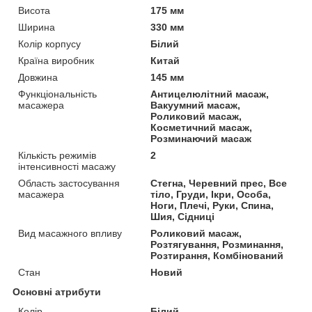
Висота
175 мм
Ширина
330 мм
Колір корпусу
Білий
Країна виробник
Китай
Довжина
145 мм
Функціональність
Антицелюлітний масаж,
масажера
Вакуумний масаж,
Роликовий масаж,
Косметичний масаж,
Розминаючий масаж
Кількість режимів
2
інтенсивності масажу
Область застосування
Стегна, Черевний прес, Все
масажера
тіло, Груди, Ікри, Особа,
Ноги, Плечі, Руки, Спина,
Шия, Сідниці
Вид масажного впливу
Роликовий масаж,
Розтягування, Розминання,
Розтирання, Комбінований
Стан
Новий
Основні атрибути
Колір
Білий