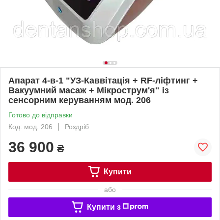
Апарат 4-в-1 "УЗ-Каввітація + RF-ліфтинг +
Вакуумний масаж + Мікрострум'я" із
сенсорним керуванням мод. 206
Готово до відправки
Код: мод. 206
Роздріб
36 900
₴
Купити
або
Купити з