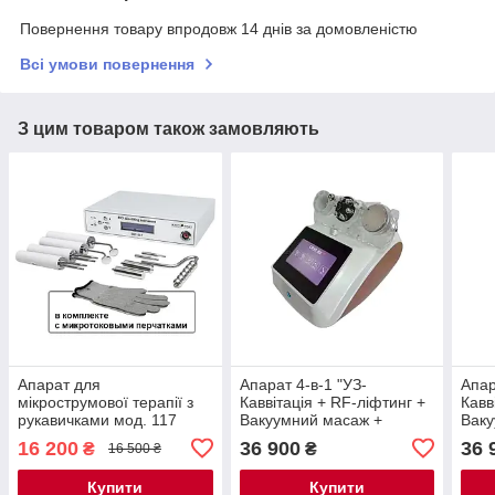
Повернення товару впродовж 14 днів за домовленістю
Всі умови повернення
З цим товаром також замовляють
Апарат для
Апарат 4-в-1 "УЗ-
Апар
мікрострумової терапії з
Каввітація + RF-ліфтинг +
Кавв
рукавичками мод. 117
Вакуумний масаж +
Ваку
Мікрострум'я" із
Мікр
16 200
36 900
36 
₴
₴
16 500 ₴
сенсорним керуванням
сен
мод. 206
мод.
Купити
Купити