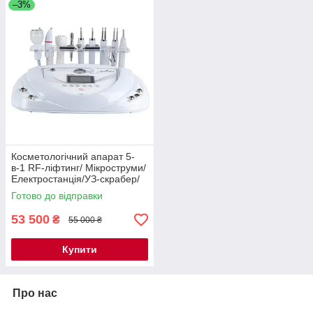
–3%
Косметологічний апарат 5-
в-1 RF-ліфтинг/ Мікроструми/
Електростанція/УЗ-скрабер/
Мікродермабразія мод. 6008
Готово до відправки
53 500
₴
55 000 ₴
Купити
Про нас