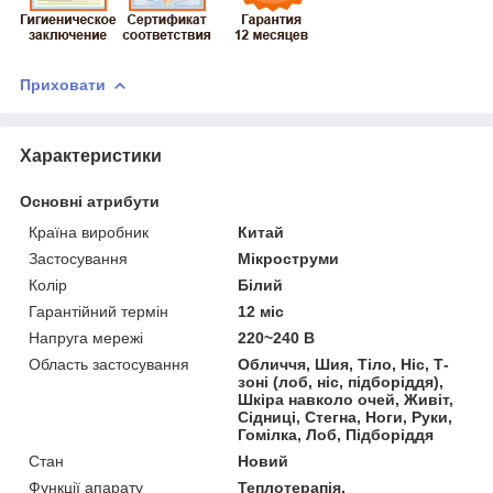
Приховати
Характеристики
Основні атрибути
Країна виробник
Китай
Застосування
Мікроструми
Колір
Білий
Гарантійний термін
12 міс
Напруга мережі
220~240 В
Область застосування
Обличчя, Шия, Тіло, Ніс, Т-
зоні (лоб, ніс, підборіддя),
Шкіра навколо очей, Живіт,
Сідниці, Стегна, Ноги, Руки,
Гомілка, Лоб, Підборіддя
Стан
Новий
Функції апарату
Теплотерапія,