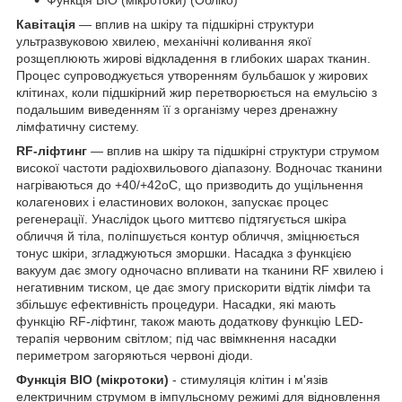
Кавітація
— вплив на шкіру та підшкірні структури
ультразвуковою хвилею, механічні коливання якої
розщеплюють жирові відкладення в глибоких шарах тканин.
Процес супроводжується утворенням бульбашок у жирових
клітинах, коли підшкірний жир перетворюється на емульсію з
подальшим виведенням її з організму через дренажну
лімфатичну систему.
RF-ліфтинг
— вплив на шкіру та підшкірні структури струмом
високої частоти радіохвильового діапазону. Водночас тканини
нагріваються до +40/+42
о
С, що призводить до ущільнення
колагенових і еластинових волокон, запускає процес
регенерації. Унаслідок цього миттєво підтягується шкіра
обличчя й тіла, поліпшується контур обличчя, зміцнюється
тонус шкіри, згладжуються зморшки. Насадка з функцією
вакуум дає змогу одночасно впливати на тканини RF хвилею і
негативним тиском, це дає змогу прискорити відтік лімфи та
збільшує ефективність процедури. Насадки, які мають
функцію RF-ліфтинг, також мають додаткову функцію LED-
терапія червоним світлом; під час ввімкнення насадки
периметром загоряються червоні діоди.
Функція
BIO
(мікротоки)
- стимуляція клітин і м'язів
електричним струмом в імпульсному режимі для відновлення