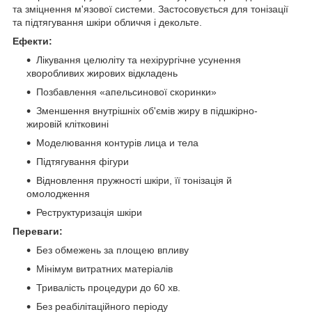
та зміцнення м'язової системи. Застосовується для тонізації
та підтягування шкіри обличчя і декольте.
Ефекти:
Лікування целюліту та нехірургічне усунення
хворобливих жирових відкладень
Позбавлення «апельсинової скоринки»
Зменшення внутрішніх об'ємів жиру в підшкірно-
жировій клітковині
Моделювання контурів лица и тела
Підтягування фігури
Відновлення пружності шкіри, її тонізація й
омолодження
Реструктуризація шкіри
Переваги:
Без обмежень за площею впливу
Мінімум витратних матеріалів
Тривалість процедури до 60 хв.
Без реабілітаційного періоду