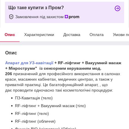
Що таке купити з Пром?
Замовлення під захистом
Опис
Характеристики
Доставка
Оплата
Умови п
Опис
Апарат для УЗ-кавітації
+ RF-ліфтинг + Вакуумний масаж
+ Мікроструми" із сенсорним керуванням мод.
206
призначений для професійного використання в салонах
краси, масажних кабінетах, медичних центрах, а також у
приватній практиці. Це багатофункційний апарат, , що
дає проводити одночасно такі косметологічні процедури:
ПЗ-Кавитація (тело)
RF-ліфтинг + Вакуумний масаж (тіло)
RF-ліфтинг (тело)
RF-ліфтинг (обличчя)
Функція BIO (мікротоки) (Обліко)