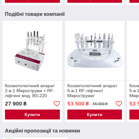
Подібні товари компанії
Косметологічний апарат
Косметологічний апарат
Косм
2-в-1 Мікроструми + RF-
5-в-1 RF-ліфтинг/
5-в-
ліфтинг мод. BS-220
Мікроструми/
Мікр
Електростанція/УЗ-
Елек
27 900
53 500
53 
₴
₴
55 000 ₴
скрабер/
скра
Мікродермабразія мод.
Мікр
Купити
Купити
6008
600
Акційні пропозиції та новинки