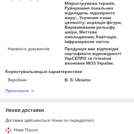
Мікрострумова терапія,
Руйнування локальних
відкладень підшкірного
жиру;, Усунення ознак
целюліту; корекція фігури,
Вирівнювання рельєфу
шкіри, Миттєве
омолодження, Кавітація,
Інфрачервоне світло
Наявність документів
Продукція має відповідні
сертифікати відповідності
УкрСЕПРО та гігієнічні
висновки МОЗ України.
Користувальницькі характеристики
Виробник
B. S. Ukraine
Приховати
Умови доставки
Доставка здійснюється тільки по передоплаті.
Нова Пошта