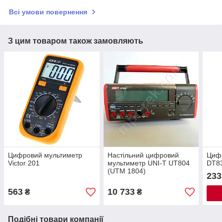
Всі умови повернення
З цим товаром також замовляють
Цифровий мультиметр
Настільний цифровий
Циф
Victor 201
мультиметр UNI-T UT804
DT8
(UTM 1804)
233
563
10 733
₴
₴
Подібні товари компанії