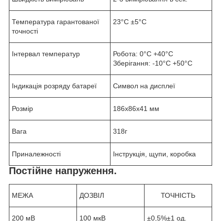
Температура гарантованої
23°С ±5°С
точності
Інтервал температур
Робота: 0°С +40°С
Зберігання: -10°С +50°С
Індикація розряду батареї
Символ на дисплеї
Розмір
186х86х41 мм
Вага
318г
Приналежності
Інструкція, щупи, коробка
Постійне напруження.
МЕЖА
ДОЗВІЛ
ТОЧНІСТЬ
200 мВ
100 мкВ
±0,5%±1 од.