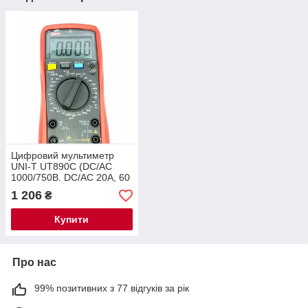
Цифровий мультиметр
UNI-T UT890C (DC/AC
1000/750В. DC/AC 20А, 60
МОм, 10 МГц) True RMS
1 206
₴
Купити
Про нас
99% позитивних з 77 відгуків за рік