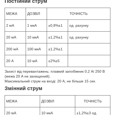
Постійний струм
МЕЖА
ДОЗВІЛ
ТОЧНІСТЬ
2 мА
1 мкА
±0,8%±1
од. рахунку
20 мА
10 мкА
±1,2%±1
од. рахунку
200 мА
100 мкА
±1,2%±1
20 А
10 мА
±2%±5
Захист від перевантажень: плавкий запобіжник 0,2 А/ 250 В
(межа 20 А не захищений).
Максимальний струм на вході: 20 А, не більше 15 сек.
Змінний струм
МЕЖА
ДОЗВІЛ
ТОЧНІСТЬ
20 мА
10 мкА
±1,2%±3 од.