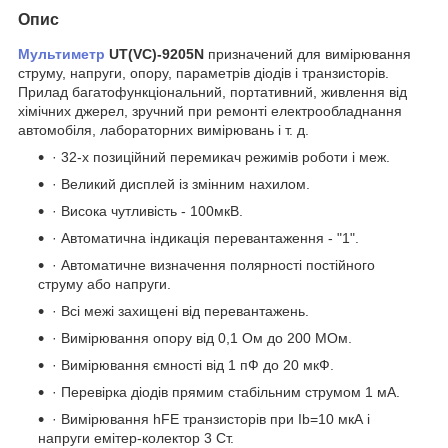
Опис
Мультиметр
UT(VC)-9205N
призначений для вимірювання
струму, напруги, опору, параметрів діодів і транзисторів.
Прилад багатофункціональний, портативний, живлення від
хімічних джерел, зручний при ремонті електрообладнання
автомобіля, лабораторних вимірювань і т. д.
· 32-х позиційний перемикач режимів роботи і меж.
· Великий дисплей із змінним нахилом.
· Висока чутливість - 100мкВ.
· Автоматична індикація перевантаження - "1".
· Автоматичне визначення полярності постійного
струму або напруги.
· Всі межі захищені від перевантажень.
· Вимірювання опору від 0,1 Ом до 200 МОм.
· Вимірювання ємності від 1 пФ до 20 мкФ.
· Перевірка діодів прямим стабільним струмом 1 мА.
· Вимірювання hFE транзисторів при Ib=10 мкА і
напруги емітер-колектор 3 Ст.