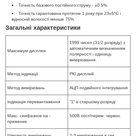
· Точність базового постійного струму - ±0.5%.
· Точність гарантована протягом 1 року при 23±5°С і
відносній вологості менше 75%.
Загальні характеристики
1999 чисел (3
1
/
2
розряду) з
автоматичним визначенням
Максимум дисплея
полярності і одиниць
вимірювання.
Метод індикації
РКІ дисплей
Метод вимірювань
АЦП подвійного інтегрування
Індикація перевантаження
"1" в старшому розряді
Макс. синфазное на -
500В пост/перем. червон.
пряжение
Швидкість вимірювань
2-3 вимірювання в сек.