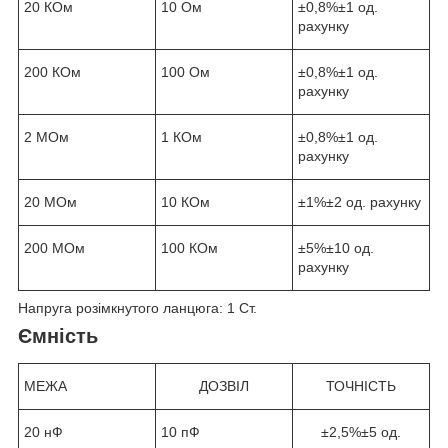
20 КОм
10 Ом
±0,8%±1 од.
рахунку
200 КОм
100 Ом
±0,8%±1 од.
рахунку
2 МОм
1 КОм
±0,8%±1 од.
рахунку
20 МОм
10 КОм
±1%±2 од. рахунку
200 МОм
100 КОм
±5%±10 од.
рахунку
Напруга розімкнутого ланцюга: 1 Ст.
Ємність
МЕЖА
ДОЗВІЛ
ТОЧНІСТЬ
20 нФ
10 пФ
±2,5%±5 од.