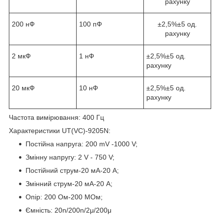
рахунку
200 нФ
100 пФ
±2,5%±5 од.
рахунку
2 мкФ
1 нФ
±2,5%±5 од.
рахунку
20 мкФ
10 нФ
±2,5%±5 од.
рахунку
Частота вимірювання: 400 Гц
Характеристики UT(VC)-9205N:
Постійна напруга: 200 mV -1000 V;
Змінну напругу: 2 V - 750 V;
Постійний струм-20 мА-20 А;
Змінний струм-20 мА-20 А;
Опір: 200 Ом-200 МОм;
Ємність: 20n/200n/2μ/200μ