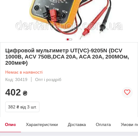
Цифровой мультиметр UT(VC)-9205N (DCV
1000В, ACV 750В,DCA 20A, ACA 20A, 200МОм,
200мкФ)
Немає в наявності
Код: 30419
Опт і роздріб
402
₴
382 ₴
від 3 шт.
Опис
Характеристики
Доставка
Оплата
Умови п