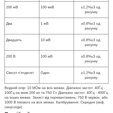
200 мВ
100 мкВ
±1,2%±3 од.
рахунку
Два
1 мВ
±0,8%±3 од.
рахунку
Двадцять
10 мВ
±0,8%±3 од.
рахунку
200 В
100 мВ
±0,8%±3 од.
рахунку
Сімсот п'ятдесят
Один
±1,2%±3 од.
рахунку
Вхідний опір: 10 МОм на всіх межах. Діапазон частот: 40Гц -
100Гц на межі 200 мг та 750 Ст. Діапазон частот: 40Гц - 400Гц
на інших межах. Захист від перевантажень: 750 В червон. або
1000 В пікового на всіх межах. Калібрування: Середня (кеф.
синусоїди).