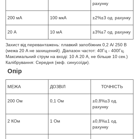
рахунку
200 мА
100 мкА
±2%±3 од. рахунку
20 А
10 мА
±3%±7 од. рахунку
Захист від перевантажень: плавкий запобіжник 0,2 А/ 250 В
(межа 20 А не захищений). Діапазон частот: 40Гц - 400Гц.
Максимальний струм на вході: 10 А 20 А, не більше 10 сек.)
Калібрування: Середня (кеф. синусоїди).
Опір
МЕЖА
ДОЗВІЛ
ТОЧНІСТЬ
200 Ом
0,1 Ом
±0,8%±3 од.
рахунку
2 КОм
1 Ом
±0,8%±1 од.
рахунку