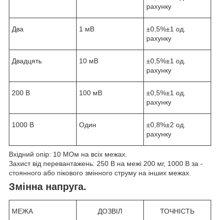
рахунку
Два
1 мВ
±0,5%±1 од.
рахунку
Двадцять
10 мВ
±0,5%±1 од.
рахунку
200 В
100 мВ
±0,5%±1 од.
рахунку
1000 В
Один
±0,8%±2 од.
рахунку
Вхідний опір: 10 МОм на всіх межах.
Захист від перевантажень: 250 В на межі 200 мг, 1000 В за -
стоянного або пікового змінного струму на інших межах.
Змінна напруга.
МЕЖА
ДОЗВІЛ
ТОЧНІСТЬ