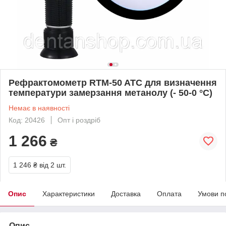
Рефрактомометр RTM-50 ATC для визначення
температури замерзання метанолу (- 50-0 °C)
Немає в наявності
Код: 20426
Опт і роздріб
1 266
₴
1 246 ₴
від 2 шт.
Опис
Характеристики
Доставка
Оплата
Умови п
Опис