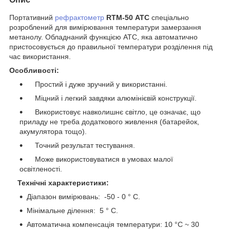
Портативний
рефрактометр
RТМ-50 ATC
спеціально
розроблений для вимірювання температури замерзання
метанолу. Обладнаний функцією АТС, яка автоматично
пристосовується до правильної температури розділення під
час використання.
Особливості:
Простий і дуже зручний у використанні.
Міцний і легкий завдяки алюмінієвій конструкції.
Використовує навколишнє світло, це означає, що
приладу не треба додаткового живлення (батарейок,
акумулятора тощо).
Точний результат тестування.
Може використовуватися в умовах малої
освітленості.
Технічні характеристики:
Діапазон вимірювань: -50 - 0 ° C.
Мінімальне ділення: 5 ° C.
Автоматична компенсація температури: 10 °C ~ 30