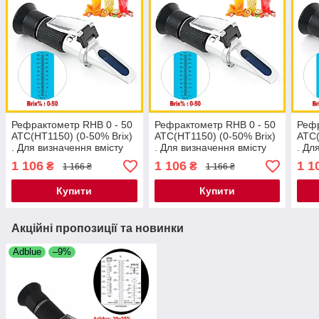
Рефрактометр RHB 0 - 50
Рефрактометр RHB 0 - 50
Рефр
ATC(HT1150) (0-50% Brix)
ATC(HT1150) (0-50% Brix)
ATC(
. Для визначення вмісту
. Для визначення вмісту
. Дл
сахарози у вині, соках,
сахарози у вині, соках,
саха
1 106
1 106
1 1
₴
₴
1 166 ₴
1 166 ₴
сиропах
сиропах
сир
Купити
Купити
Акційні пропозиції та новинки
Adblue
–9%