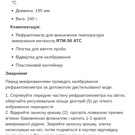
°C.
Довжина: 195 мм.
Вага: 240 г.
Комплектація:
Рефрактометр для визначення температури
замерзання метанолу
RТМ-50 ATC
Піпетка для взяття проби
Відвертка для калібрування
Пластиковий контейнер
Змарніння
Перед вимірюваннями проведіть калібрування
рефрактомометра за допомогою дистильованої води.
1. Спрямуйте передню частину рефрактомометра на світло,
обертайте регулювальне кільце діоптрій (5) до чіткого
зображення перехрестя.
2. Відкрийте захисну кришку (2), протріть поверхню призми
м'якою бавовняною фланеллю і капніть 1-2 краплі
вимірюваної рідини. Закрийте захисну кришку, злегка
натиснувши на неї, потім подивіться в окулярі відповідну