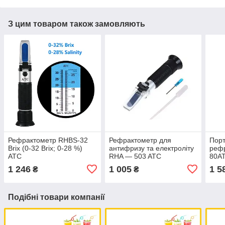
З цим товаром також замовляють
Рефрактометр RHBS-32
Рефрактометр для
Пор
Brix (0-32 Brix; 0-28 %)
антифризу та електроліту
реф
АТС
RHA — 503 ATC
80АТ
для 
1 246
1 005
1 5
₴
₴
(0-8
Подібні товари компанії