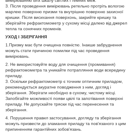
вимірюванню Brix шкалу світлих і темних меж.
3. Після проведення вимірювань ретельно протріть вологою
марлею поверхню призми та внутрішню поверхню захисної
кришки. Після висихання поверхонь, закрийте кришку та
зберігайте рефрактомометр у сухому місці далеко від джерел
тепла та сонячних променів.
УХОД І ЗБЕРІГАННЯ
1.Призму має бути очищена повністю. Інакше забруднення
можуть стати причиною помилки під час проведення
вимірювань.
2. Не використовуйте воду для очищення (промивання)
рефрактомометра та уникайте потрапляння води всередину
приладу.
3. Оскільки рефрактомометр є точним оптичним приладом,
рекомендується акуратне поводження з ним, догляд і
зберігання. Зберігати необхідно в сухому, чистому місці.
Запобігайте можливості появи цвілі та запотівання поверхні
приладу. Не допускайте тряски під час перенесення та
зберігання.
4. Порушення правил застосування, догляду та зберігання
можуть призвести до зламання приладу та пов'язаного з цим
припиненням гарантійних зобов'язань.