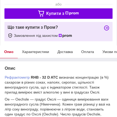
або
Купити з
Що таке купити з Пром?
Замовлення під захистом
Опис
Характеристики
Доставка
Оплата
Умови п
Опис
Рефрактометр
RHB - 32 D ATC
визначає концентрацію (в %)
сахарози в різних соках, напоях, сиропах, щільності
виноградного сусла, що є індикатором стиглості. Також
прилад вимірює вміст алкоголю у вині в градусах Окслі.
Oe — Oechsle — градус Окслі — одиниця вимірювання ваги
виноградного сусла (Німеччина). Кожен грам різниці у вазі на
літр соку винограду, порівнюючи з літром води, становить
один градус по Охслі (Oechsle). Число градусів Oechsle,