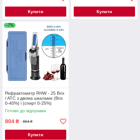
Купити
Купити
–7%
Рефрактометр RHW - 25 Brix
/ ATC з двома шкалами (Brix
0-40%) і (спирт 0-25%)
виноробам і пивоварам
Готово до відправки
804
₴
864 ₴
Купити