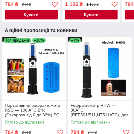
(REF103/113,HT113ATC)
сахарози у вині, соках,
(RE
784
1 106
784
₴
₴
844 ₴
1 166 ₴
(Сахароза від 0 до 32%)
сиропах
(Сах
Купити
Купити
Акційні пропозиції та новинки
Топ продажів
–10%
–7%
Портативний рефрактометр
Рефрактометр RHW —
RSG — 100 ATC Brix
80ATC
(Сахароза від 0 до 32%) SG
(REF501/511,HT511ATC), для
(1.000-1.120) ATC
спирту, горілки. Зі шкалою
Готово до відправки
Готово до відправки
для алкоголю (0-80%w/w)
764
784
₴
₴
844 ₴
844 ₴