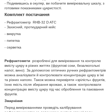
- Подивившись в окуляр, ви побачите вимірювальну шкалу, з
готовими показниками цукристості.
Комплект постачання
- Рефрактометр RHB-32 D ATC
- Захисний, протиударний кейс
- викрутка
- пипетка
- серветка
Рефрактомети
розроблені для вимірювання та контролю
вмісту цукру в різних життях (фруктові соки, безалкогольні
напої, вино). За допомогою оптичних ручних рефрактометрів
можна аналізувати й контролювати концентрацію цукру в їжі
та різних напоях. Також можна перевіряти «зрілість» фруктів,
їхню якість після збирання врожаю, а також контролювати
концентрацію вмісту цукру під час оброблення та паковання
фруктів.
Змарніння
Перед вимірюваннями проведіть калібрування