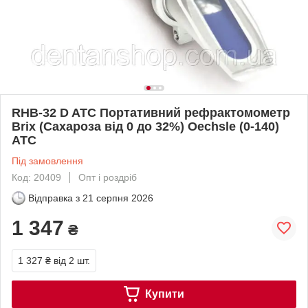
RHB-32 D ATC Портативний рефрактомометр
Brix (Сахароза від 0 до 32%) Оechsle (0-140)
ATC
Під замовлення
Код: 20409
Опт і роздріб
Відправка з
21 серпня 2026
1 347
₴
1 327 ₴
від 2 шт.
Купити