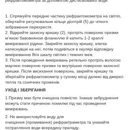
рефрактомометра за допомогою дистильованої води.
1. Спрямуйте передню частину рефрактомометра на світло,
обертайте регулювальне кільце діоптрій (5) до чіткого
зображення перехрестя.
2. Відкрийте захисну кришку (2), протріть поверхню призми
м'якою бавовняною фланеллю й капніть 1-2 краплі
вимірюваної рідини. Закрийте захисну кришку, злегка
натиснувши на неї, потім подивіться в окулярі відповідну
вимірюванню Brix шкалу світлих і темних меж.
3. Після проведення вимірювань ретельно протріть вологою
марлею поверхню призми та внутрішню поверхню захисної
кришки. Після висихання поверхонь, закрийте кришку та
зберігайте рефрактомометр у сухому місці далеко від джерел
тепла та сонячних променів.
УХОД І ЗБЕРІГАННЯ
1.Призму має бути очищена повністю. Інакше забруднення
можуть стати причиною помилки під час проведення
вимірювань.
2. Не використовуйте воду для
очищення (промивання) рефрактраметра та уникайте
потрапляння води всередину приладу.