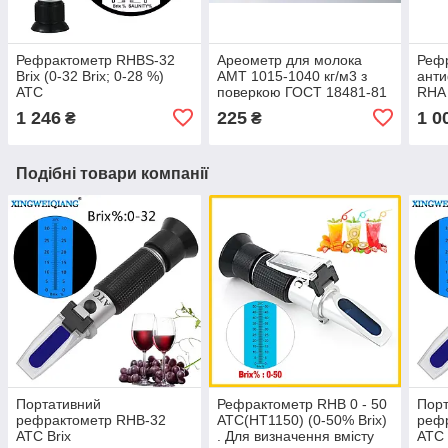
Рефрактометр RHBS-32
Ареометр для молока
Реф
Brix (0-32 Brix; 0-28 %)
АМТ 1015-1040 кг/м3 з
анти
АТС
поверкою ГОСТ 18481-81
RHA
1 246
225
1 0
₴
₴
Подібні товари компанії
Портативний
Рефрактометр RHB 0 - 50
Пор
рефрактометр RHB-32
ATC(HT1150) (0-50% Brix)
реф
ATC Brix
. Для визначення вмісту
ATC 