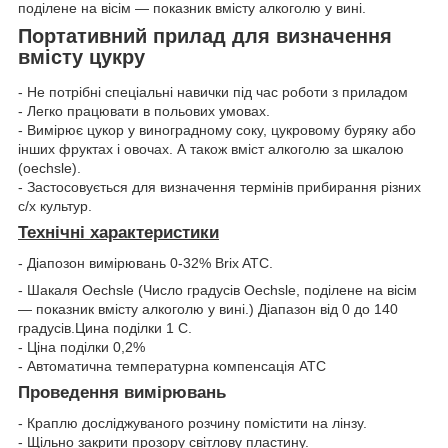
поділене на вісім — показник вмісту алкоголю у вині.
Портативний прилад для визначення
вмісту цукру
- Не потрібні спеціальні навички під час роботи з приладом
- Легко працювати в польових умовах.
- Вимірює цукор у виноградному соку, цукровому буряку або
інших фруктах і овочах. А також вміст алкоголю за шкалою
(oechsle).
- Застосовується для визначення термінів прибирання різних
с/х культур.
Технічні характеристики
- Діапозон вимірювань 0-32% Brix ATC.
- Шакаля Oechsle (Число градусів Oechsle, поділене на вісім
— показник вмісту алкоголю у вині.) Діапазон від 0 до 140
градусів.Цина поділки 1 С.
- Ціна поділки 0,2%
- Автоматична температурна компенсація АТС
Проведення вимірювань
- Краплю досліджуваного розчину помістити на лінзу.
- Щільно закрити прозору світлову пластину.