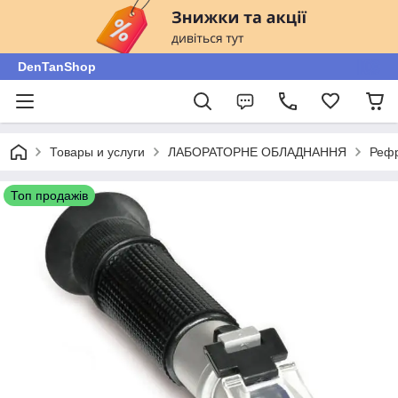
DenTanShop
Товары и услуги
ЛАБОРАТОРНЕ ОБЛАДНАННЯ
Рефр
Топ продажів