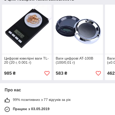
Цифрові ювелірні ваги TL-
Ваги цифрові AT-100B
Ваги
20 (20 г, 0.001 г)
(100/0,01 г)
(±0.
985
583
462
₴
₴
Про нас
99% позитивних з 77 відгуків за рік
Працює з 03.05.2019