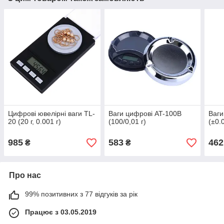
Цифрові ювелірні ваги TL-
Ваги цифрові AT-100B
Ваги
20 (20 г, 0.001 г)
(100/0,01 г)
(±0.
985
583
462
₴
₴
Про нас
99% позитивних з 77 відгуків за рік
Працює з 03.05.2019