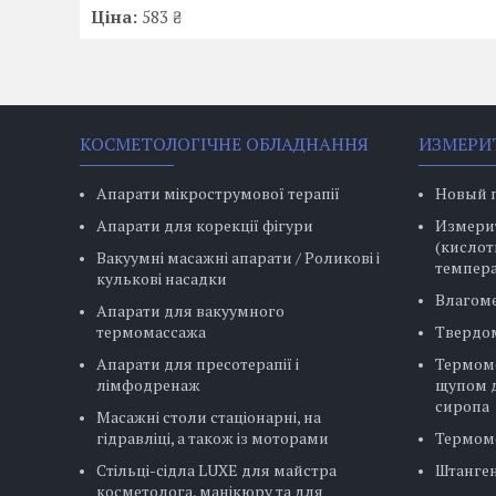
Ціна:
583 ₴
КОСМЕТОЛОГІЧНЕ ОБЛАДНАННЯ
ИЗМЕРИ
Апарати мікрострумової терапії
Новый 
Апарати для корекції фігури
Измерит
(кислот
Вакуумні масажні апарати / Роликові і
темпера
кулькові насадки
Влагом
Апарати для вакуумного
термомассажа
Твердо
Апарати для пресотерапії і
Термом
лімфодренаж
щупом д
сиропа
Масажні столи стаціонарні, на
гідравліці, а також із моторами
Термом
Стільці-сідла LUXE для майстра
Штанге
косметолога, манікюру та для