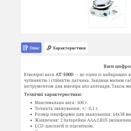
Опис
Характеристики
Ваги цифров
Ювелірні ваги
AT-500D
— це один із найкращих ва
чутливістю і стійкістю датчика. Завдяки малим г
інструментом для ювеліра або аптекаря. Також м
Технічні характеристики:
Максимальна вага: 500 г.
Точність зважування: +/- 0,1 г.
Розмір платформи для зважування: 64х38 мм
Живлення: 2 батарейки AAA/LR03 (мізинчико
LCD-дисплей із підсвіткою.