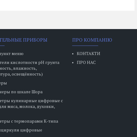
ТЕЛЬНЫЕ ПРИБОРЫ
ПРО КОМПАНІЮ
пункт меню
КОНТАКТИ
ели кислотности pH грунта
ПРО НАС
ность, влажность,
тура, освещённость)
еры
меры по шкале Шора
етры кулинарные цифровые с
ля мяса, молока, духовки,
етры с термопарами К-типа
нциркули цифровые