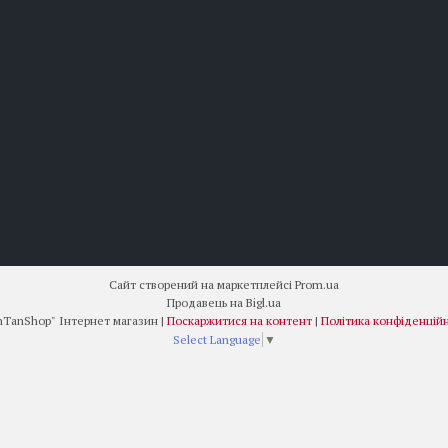
Сайт створений на маркетплейсі
Prom.ua
Продавець на Bigl.ua
"DenTanShop" Інтернет магазин |
Поскаржитися на контент
|
Політика конфіденційн
Select Language
▼