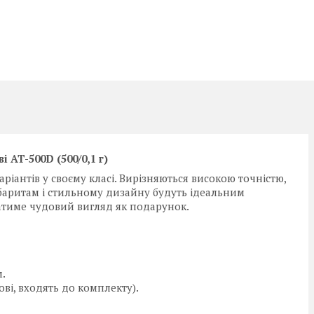
і AT-500D (500/0,1 г)
ріантів у своєму класі. Вирізняються високою точністю,
абаритам і стильному дизайну будуть ідеальним
атиме чудовий вигляд як подарунок.
.
ві, входять до комплекту).