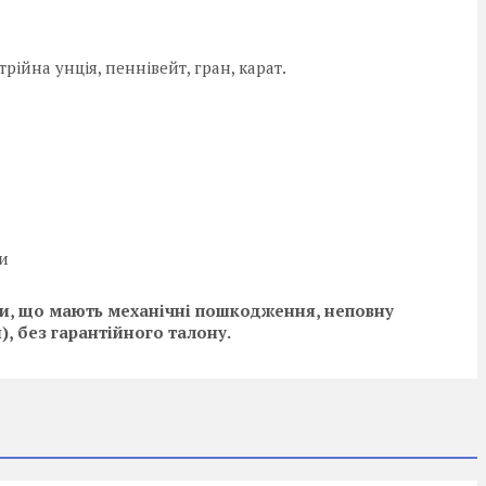
рійна унція, пеннівейт, гран, карат.
ми
ади, що мають механічні пошкодження, неповну
, без гарантійного талону.