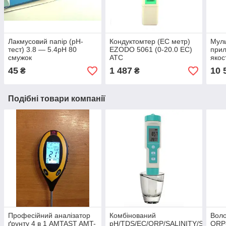
Лакмусовий папір (рН-
Кондуктомтер (ЕС метр)
Мул
тест) 3.8 — 5.4рН 80
EZODO 5061 (0-20.0 EC)
прил
смужок
ATC
якос
407
45
1 487
10 
₴
₴
Подібні товари компанії
Професійний аналізатор
Комбінований
Воло
ґрунту 4 в 1 AMTAST AMT-
pH/TDS/EC/ORP/SALINITY/S.G./Te
ORP