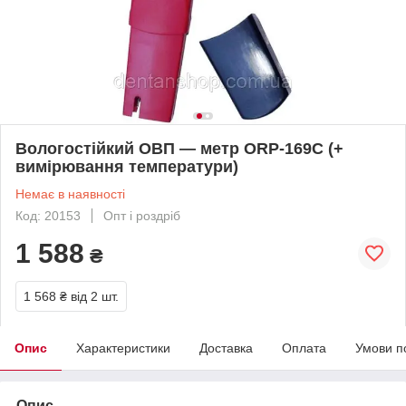
Вологостійкий ОВП — метр ORP-169С (+
вимірювання температури)
Немає в наявності
Код: 20153
Опт і роздріб
1 588
₴
1 568 ₴
від 2 шт.
Опис
Характеристики
Доставка
Оплата
Умови п
Опис