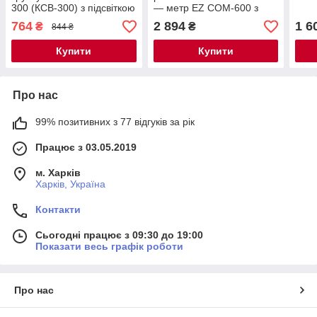
300 (КСВ-300) з підсвіткою
— метр EZ COM-600 з
термометром, змінним
764
2 894
1 6
₴
₴
844 ₴
електродом, АТС
Купити
Купити
Про нас
99% позитивних з 77 відгуків за рік
Працює з 03.05.2019
м. Харків
Харків, Україна
Контакти
Сьогодні працює з 09:30 до 19:00
Показати весь графік роботи
Про нас