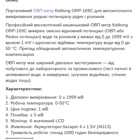
Портативний
ОВП метр
Kelilong ORP-169C для високоточного
вимірювання редокс-потенціалу рідин і розчинів.
Професійний високоточний кишеньковий ОВП метр Kelilong
ORP-169C вимірює окисно-відновний потенціал (ОВП або
Redox потенціал) води та розчинів у межах від 0 до 1999 mV з
кроком 1 mV і одночасно відбиває температуру води від 0 до
50 °C. Прилад обладнаний автоматичною температурною
компенсацією.
ОВП метр має широкий діапазон застосування — від
побутового до лабораторного та промислового (тест питної й
активованої води, в акваріумах, штучних водоймах, стічних
водах тощо).
Характеристики:
1. Діапазон вимірювання: 0 ± 1999 мВ
2. Робоча температура: 0-50°C
3. Ціна поділки: 1 мВ
4. Похибка: ± 5 мВ
5. Монітор: 4-значокний LCD
6. Живлення: Акумуляторні батареї 4 x 1,5V (AG13)
7. Тривалість роботи: понад 1000 годин безперервного
використання