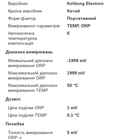
Виробник
Kelilong Electron
Країна виробник
Китай
Форм-фактор
Портативний
Вимірювання параметрів
TEMP, ORP
Автоматична
Є
температурна
компенсація
Діапазон вимірювань
Мінімальний діапазон
-1999 mV
вимірювання ORP
Максимальний діапазон
1999 mV
вимірювання ORP
Максимальний діапазон
50 °С
вимірювання TEMP
Дозвіл
Ціна поділки ORP
1 mV
Ціна поділки TEMP
0.1 °С
Похибка
Точність вимірювання
5 mV
ORP, ±