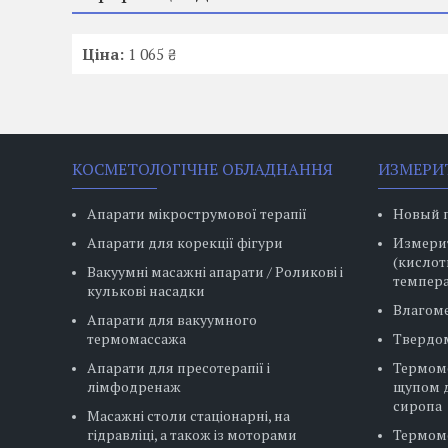
Ціна:
1 065 ₴
КОСМЕТОЛОГІЧНЕ ОБЛАДНАННЯ
ИЗМЕРИ
Апарати мікрострумової терапії
Новый 
Апарати для корекції фігури
Измерит
(кислот
Вакуумні масажні апарати / Роликові і
темпера
кулькові насадки
Влагом
Апарати для вакуумного
термомассажа
Твердо
Апарати для пресотерапії і
Термом
лімфодренаж
щупом д
сиропа
Масажні столи стаціонарні, на
гідравліці, а також із моторами
Термом