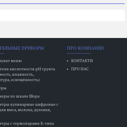
ТЕЛЬНЫЕ ПРИБОРЫ
ПРО КОМПАНІЮ
пункт меню
КОНТАКТИ
ели кислотности pH грунта
ПРО НАС
ность, влажность,
тура, освещённость)
еры
меры по шкале Шора
етры кулинарные цифровые с
ля мяса, молока, духовки,
етры с термопарами К-типа