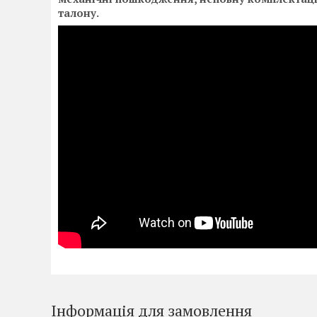
талону.
Інформація для замовлення