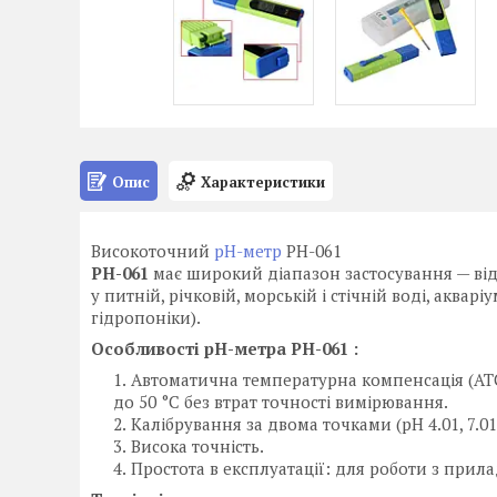
Опис
Характеристики
Високоточний
pH-метр
PH-061
PH-061
має широкий діапазон застосування — від
у питній, річковій, морській і стічній воді, акварі
гідропоніки).
Особливості pH-метра
PH-061
:
Автоматична температурна компенсація (АТС
до 50 °C без втрат точності вимірювання.
Калібрування за двома точками (pH 4.01, 7.01, 1
Висока точність.
Простота в експлуатації: для роботи з прила