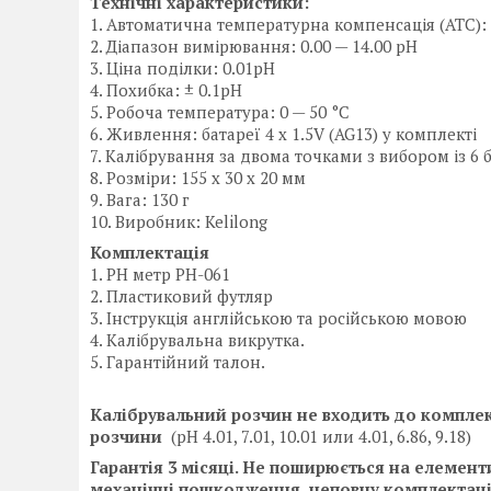
Технічні характеристики:
1. Автоматична температурна компенсація (АТС): 
2. Діапазон вимірювання: 0.00 — 14.00 pH
3. Ціна поділки: 0.01pH
4. Похибка: ± 0.1pH
5. Робоча температура: 0 — 50 °C
6. Живлення: батареї 4 x 1.5V (AG13) у комплекті
7. Калібрування за двома точками з вибором із 6 буф
8. Розміри: 155 x 30 x 20 мм
9. Вага: 130 г
10. Виробник: Kelilong
Комплектація
1. РН метр РН-061
2. Пластиковий футляр
3. Інструкція англійською та російською мовою
4. Калібрувальна викрутка.
5. Гарантійний талон.
Калібрувальний розчин не входить до комплек
розчини
(pH 4.01, 7.01, 10.01 или 4.01, 6.86, 9.18)
Гарантія 3 місяці.
Не поширюється на елемент
механічні пошкодження, неповну комплектаці