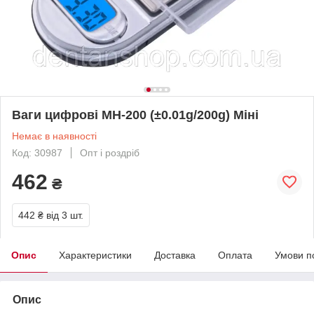
Ваги цифрові MH-200 (±0.01g/200g) Міні
Немає в наявності
Код: 30987
Опт і роздріб
462
₴
442 ₴
від 3 шт.
Опис
Характеристики
Доставка
Оплата
Умови п
Опис