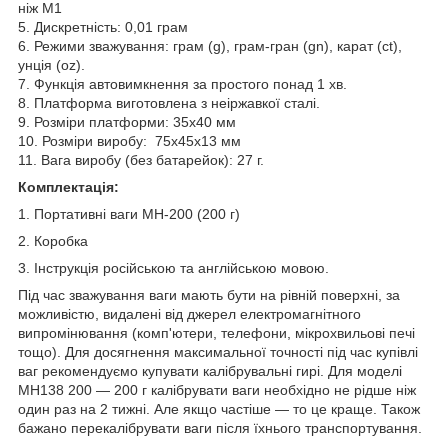
ніж М1
5. Дискретність: 0,01 грам
6. Режими зважування: грам (g), грам-гран (gn), карат (ct),
унція (oz).
7. Функція автовимкнення за простого понад 1 хв.
8. Платформа виготовлена з неіржавкої сталі.
9. Розміри платформи: 35х40 мм
10. Розміри виробу: 75х45х13 мм
11. Вага виробу (без батарейок): 27 г.
Комплектація:
1. Портативні ваги МН-200 (200 г)
2. Коробка
3. Інструкція російською та англійською мовою.
Під час зважування ваги мають бути на рівній поверхні, за
можливістю, видалені від джерел електромагнітного
випромінювання (комп'ютери, телефони, мікрохвильові печі
тощо). Для досягнення максимальної точності під час купівлі
ваг рекомендуємо купувати калібрувальні гирі. Для моделі
MH138 200 — 200 г калібрувати ваги необхідно не рідше ніж
один раз на 2 тижні. Але якщо частіше — то це краще. Також
бажано перекалібрувати ваги після їхнього транспортування.