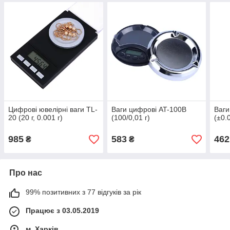
Цифрові ювелірні ваги TL-
Ваги цифрові AT-100B
Ваги
20 (20 г, 0.001 г)
(100/0,01 г)
(±0.
985
583
462
₴
₴
Про нас
99% позитивних з 77 відгуків за рік
Працює з 03.05.2019
м. Харків