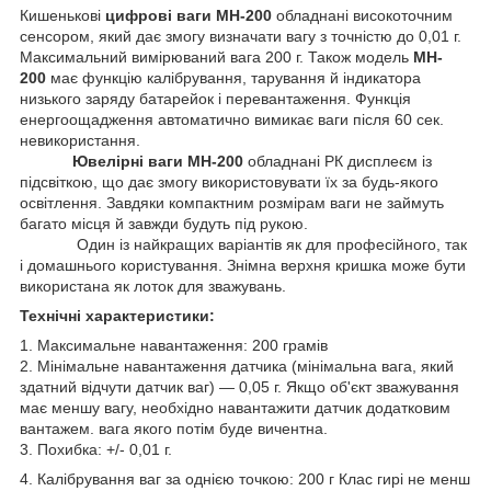
Кишенькові
цифрові ваги MH-200
обладнані високоточним
сенсором, який дає змогу визначати вагу з точністю до 0,01 г.
Максимальний вимірюваний вага 200 г. Також модель
MH-
200
має функцію калібрування, тарування й індикатора
низького заряду батарейок і перевантаження. Функція
енергоощадження автоматично вимикає ваги після 60 сек.
невикористання.
Ювелірні ваги MH-200
обладнані РК дисплеєм із
підсвіткою, що дає змогу використовувати їх за будь-якого
освітлення. Завдяки компактним розмірам ваги не займуть
багато місця й завжди будуть під рукою.
Один із найкращих варіантів як для професійного, так
і домашнього користування. Знімна верхня кришка може бути
використана як лоток для зважувань.
Технічні характеристики:
1. Максимальне навантаження: 200 грамів
2. Мінімальне навантаження датчика (мінімальна вага, який
здатний відчути датчик ваг) — 0,05 г. Якщо об'єкт зважування
має меншу вагу, необхідно навантажити датчик додатковим
вантажем. вага якого потім буде вичентна.
3. Похибка: +/- 0,01 г.
4. Калібрування ваг за однією точкою: 200 г Клас гирі не менш