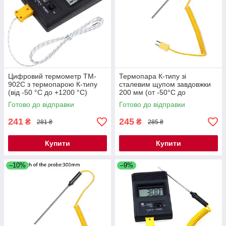
Цифровий термометр TM-
Термопара К-типу зі
902C з термопарою К-типу
сталевим щупом завдовжки
(від -50 °C до +1200 °C)
200 мм (от -50°C до
+1200°C) завдовжки 1,5 м
Готово до відправки
Готово до відправки
241
245
₴
₴
281 ₴
285 ₴
Купити
Купити
–10%
–9%