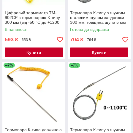
Цифровий термометр TM-
Термопара К-типу з гнучким
902CP з термопарою К-типу
сталевим щупом завдовжки
300 мм (від -50 °C до +1200
300 мм, товщина щупа 5 мм
°C)
(від 0 °C + до 1100 °C)
В наявності
Готово до відправки
WRNK-191
593
704
₴
₴
653 ₴
764 ₴
Купити
Купити
–7%
–7%
Термопара К-типа довжиною
Термопара К-типу з гнучким