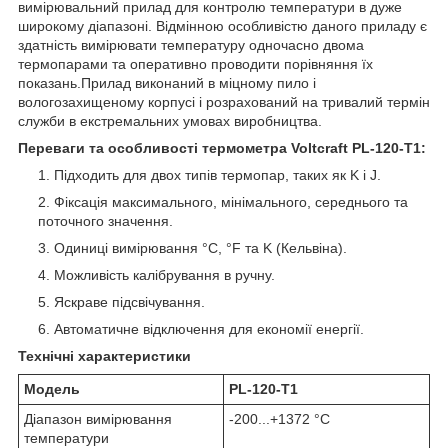
вимірювальний прилад для контролю температури в дуже
широкому діапазоні. Відмінною особливістю даного приладу є
здатність вимірювати температуру одночасно двома
термопарами та оперативно проводити порівняння їх
показань.Прилад виконаний в міцному пило і
вологозахищеному корпусі і розрахований на тривалий термін
служби в екстремальних умовах виробництва.
Переваги та особливості термометра Voltcraft PL-120-T1:
Підходить для двох типів термопар, таких як K і J.
Фіксація максимального, мінімального, середнього та
поточного значення.
Одиниці вимірювання °С, °F та K (Кельвіна).
Можливість калібрування в ручну.
Яскраве підсвічування.
Автоматичне відключення для економії енергії.
Технічні характеристики
Модель
PL-120-T1
Діапазон вимірювання
-200...+1372 °C
температури