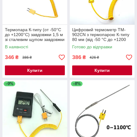
Термопара К-типу (от -50°C
Цифровий термометр TM-
до +1200°C) завдовжки 1,5 м
902CN з термопарою К-типу
зі сталевим щупом завдовжки
80 мм (від -50 °C до +1200
300 мм
°C)
В наявності
Готово до відправки
346
386
₴
₴
386 ₴
426 ₴
Купити
Купити
–9%
–8%