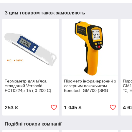
З цим товаром також замовляють
Термометр для м'яса
Пірометр інфрачервоний з
Пиро
складаний Vershold
лазерним покажчиком
GM16
FCT0224p-15 ( 0-200 С).
Benetech GM700 (SRG
℃; E
Польща (Квіт: синій,
700, Епір 700) -50~700 °C
(50:
жовтогарячий, сірий)
( 12:1) у Кейсі!
253
1 045
4 6
₴
₴
Подібні товари компанії