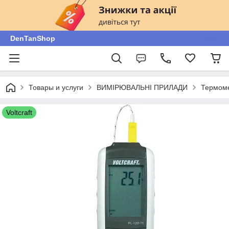
DenTanShop
Товары и услуги
ВИМІРЮВАЛЬНІ ПРИЛАДИ
Термоме
Voltcraft