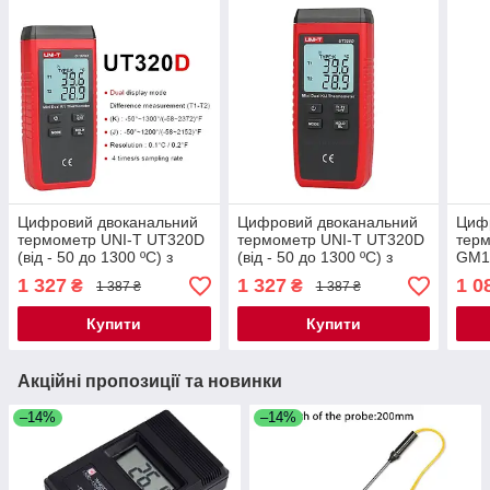
Цифровий двоканальний
Цифровий двоканальний
Циф
термометр UNI-T UT320D
термометр UNI-T UT320D
терм
(від - 50 до 1300 ºC) з
(від - 50 до 1300 ºC) з
GM13
двома термопарами К-
двома термопарами К-
ºC) 
1 327
1 327
1 0
₴
₴
1 387 ₴
1 387 ₴
типу
типу
К-ти
Купити
Купити
Акційні пропозиції та новинки
–14%
–14%