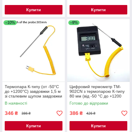
Купити
Купити
–10%
–9%
Термопара К-типу (от -50°C
Цифровий термометр TM-
до +1200°C) завдовжки 1,5 м
902CN з термопарою К-типу
зі сталевим щупом завдовжки
80 мм (від -50 °C до +1200
300 мм
°C)
В наявності
Готово до відправки
346
386
₴
₴
386 ₴
426 ₴
Купити
Купити