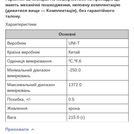
мають механічні пошкодження, неповну комплектацію
(дивитися вище — Комплектація), без гарантійного
талону.
Характеристики
Основні
Виробник
UNI-T
Країна виробник
Китай
Одиниця вимірювання
ºC,ºF,К
Мінімальний діапазон
-250.0
вимірювань
Максимальний діапазон
1372.0
вимірювань
Похибка, +/-
0.5
Живлення
крона
Вага
215.0 (г)
Приховати