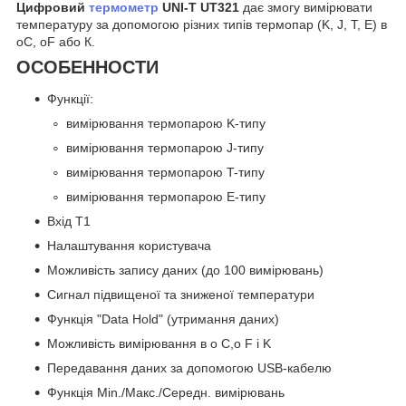
Цифровий
термометр
UNI-T UT321
дає змогу вимірювати
температуру за допомогою різних типів термопар (K, J, T, E) в
oC, oF або К.
ОСОБЕННОСТИ
Функції:
вимірювання термопарою K-типу
вимірювання термопарою J-типу
вимірювання термопарою T-типу
вимірювання термопарою E-типу
Вхід T1
Налаштування користувача
Можливість запису даних (до 100 вимірювань)
Сигнал підвищеної та зниженої температури
Функція "Data Hold" (утримання даних)
Можливість вимірювання в o C,o F і K
Передавання даних за допомогою USB-кабелю
Функція Min./Mакс./Середн. вимірювань