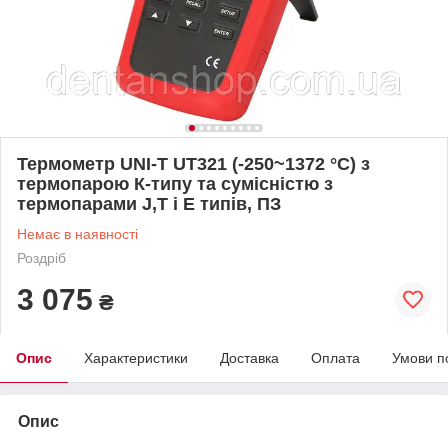
Термометр UNI-T UT321 (-250~1372 °C) з
термопарою К-типу та сумісністю з
термопарами J,T і E типів, ПЗ
Немає в наявності
Роздріб
3 075
₴
Опис
Характеристики
Доставка
Оплата
Умови п
Опис