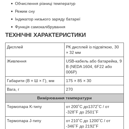
Обчислення різниці температур
Режим сну
Індикатор низького заряду батареї
Функція самокалібрування
ТЕХНІЧНІ ХАРАКТЕРИСТИКИ
Дисплей
РК дисплей із підсвіткою, 30
× 32 мм
Живлення
USB-кабель або батарейка, 9
В (NEDA 1604, 6F22 або
006P)
Габарити (В × Ш × Г), мм
175 × 85 × 30
Вага, г
270
Вимірювання температури
Термопара K-типу
от 200˚C до1372˚C / от
-328˚F до 2501˚F
Термопара J-типу
от 210˚C до 1200˚C / от
-346˚F до 2192˚F