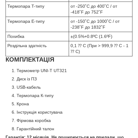
Термопара T-типу
от -250˚C до 400˚C / от
-418˚F до 752˚F
Термопара E-типу
от -150˚C до 1000˚C / от
-238˚F до 1832˚F
Похибка
±(0.5%+0.8ºC (1.6ºF)
Роздільна здатність
0,1 ⁇ C (При > 999,9 ⁇ C - 1
⁇ C)
КОМПЛЕКТАЦІЯ
Термометр UNI-T UT321
Диск із ПЗ
USB-кабель
Термопара К-типу
Крона
Інструкція користувача
Фірмова коробка
Гарантійний талон
Гарантія: 12 місяців. Не поширюється на прилади, що