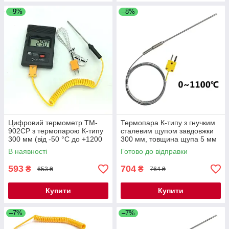
–9%
–8%
Цифровий термометр TM-
Термопара К-типу з гнучким
902CP з термопарою К-типу
сталевим щупом завдовжки
300 мм (від -50 °C до +1200
300 мм, товщина щупа 5 мм
°C)
(від 0 °C + до 1100 °C)
В наявності
Готово до відправки
WRNK-191
593
704
₴
₴
653 ₴
764 ₴
Купити
Купити
–7%
–7%