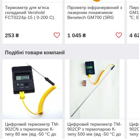
Термометр для м'яса
Пірометр інфрачервоний з
Пиро
складаний Vershold
лазерним покажчиком
GM16
FCT0224p-15 ( 0-200 С).
Benetech GM700 (SRG
℃; E
Польща (Квіт: синій,
700, Епір 700) -50~700 °C
(50:
жовтогарячий, сірий)
( 12:1) у Кейсі!
253
1 045
4 6
₴
₴
Подібні товари компанії
Цифровий термометр TM-
Цифровий термометр TM-
Циф
902CN з термопарою К-
902CP з термопарою К-
902C
типу 80 мм (від -50 °C до
типу 500 мм (від -50 °C до
типу