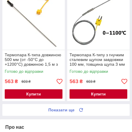
Термопара К-типа довжиною
Термопара К-типу з гнучким
500 мм (от -50°C до
сталевим щупом завдовжки
+1200°C) довжиною 1,5 м з
100 мм, товщина щупа 3 мм
сталевим щупом
(від 0 °C + до 1100 °C)
Готово до відправки
Готово до відправки
WRNK-191
563
563
₴
₴
603 ₴
603 ₴
Купити
Купити
Показати ще
Про нас