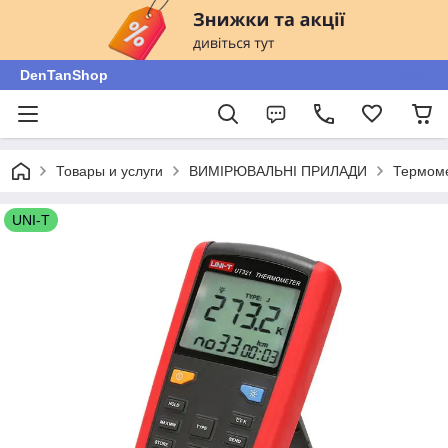
DenTanShop
Товары и услуги
ВИМІРЮВАЛЬНІ ПРИЛАДИ
Термоме
UNI-T