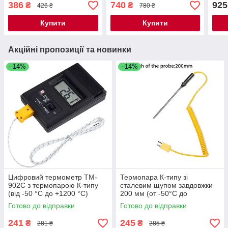
+1200 °C)
+1200 °C)
щупа
386
740
925
₴
₴
426 ₴
780 ₴
+11
Купити
Купити
Акційні пропозиції та новинки
–14%
–14%
Цифровий термометр TM-
Термопара К-типу зі
902C з термопарою К-типу
сталевим щупом завдовжки
(від -50 °C до +1200 °C)
200 мм (от -50°C до
+1200°C) завдовжки 1,5 м
Готово до відправки
Готово до відправки
241
245
₴
₴
281 ₴
285 ₴