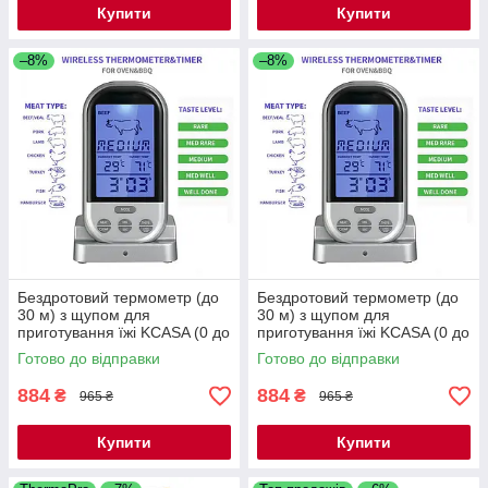
Купити
Купити
–8%
–8%
Бездротовий термометр (до
Бездротовий термометр (до
30 м) з щупом для
30 м) з щупом для
приготування їжі KCASA (0 до
приготування їжі KCASA (0 до
+250 °С) З ф-їй таймера
+250 °С) З ф-їй таймера
Готово до відправки
Готово до відправки
884
884
₴
₴
965 ₴
965 ₴
Купити
Купити