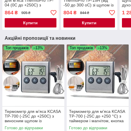
для м'яса ThermoPro TP-
ThermoPro TP-15H (від
щупа
04 (0C до +250C) з
-50 до 300 oC) зі щупом із
духо
магнітом і таймером
неіржавкої сталі в
(-10
864
804
1 2
₴
₴
905 ₴
844 ₴
водонепроникному
тайм
корпусі
Купити
Купити
Акційні пропозиції та новинки
Топ продажів
–13%
Топ продажів
–13%
Термометр для м'яса KCASA
Термометр для м'яса KCASA
TP-700 (-25C до +250C) з
TP-700 (-25C до +250 °C) з
виносним щупом із
таймером і магнітом, кнопка
неіржавкої сталі, з таймером і
увімкнення та вимкнення
Готово до відправки
Готово до відправки
магнітом