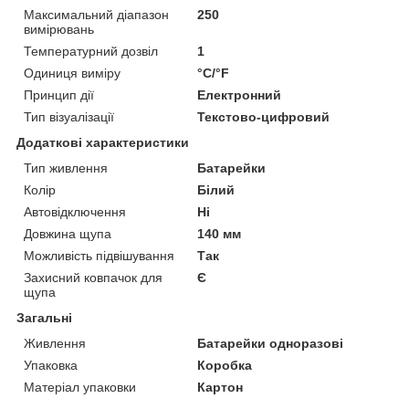
Максимальний діапазон
250
вимірювань
Температурний дозвіл
1
Одиниця виміру
°С/°F
Принцип дії
Електронний
Тип візуалізації
Текстово-цифровий
Додаткові характеристики
Тип живлення
Батарейки
Колір
Білий
Автовідключення
Ні
Довжина щупа
140 мм
Можливість підвішування
Так
Захисний ковпачок для
Є
щупа
Загальні
Живлення
Батарейки одноразові
Упаковка
Коробка
Матеріал упаковки
Картон