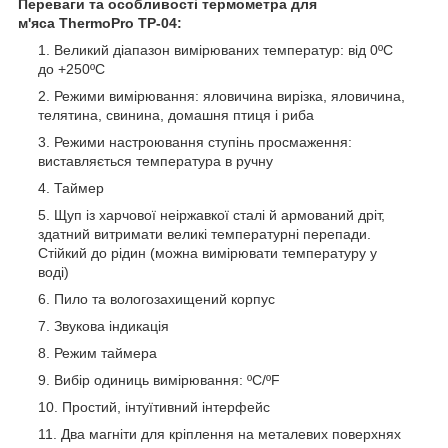
Переваги та особливості термометра для
м'яса
ThermoPro TP-04:
Великий діапазон вимірюваних температур: від 0ºС
до +250ºС
Режими вимірювання: яловичина вирізка, яловичина,
телятина, свинина, домашня птиця і риба
Режими настроювання ступінь просмаження:
виставляється температура в ручну
Таймер
Щуп із харчової неіржавкої сталі й армований дріт,
здатний витримати великі температурні перепади.
Стійкий до рідин (можна вимірювати температуру у
воді)
Пило та вологозахищений корпус
Звукова індикація
Режим таймера
Вибір одиниць вимірювання: ºС/ºF
Простий, інтуїтивний інтерфейс
Два магніти для кріплення на металевих поверхнях