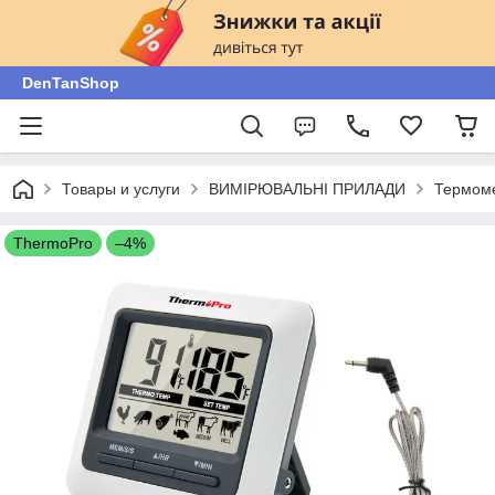
DenTanShop
Товары и услуги
ВИМІРЮВАЛЬНІ ПРИЛАДИ
Термоме
ThermoPro
–4%