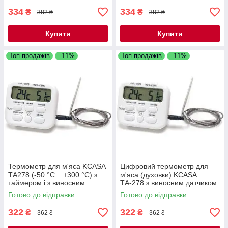
334
334
₴
₴
382 ₴
382 ₴
Купити
Купити
Топ продажів
–11%
Топ продажів
–11%
Термометр для м'яса KCASA
Цифровий термометр для
ТА278 (-50 °C... +300 °C) з
м'яса (духовки) KCASA
таймером і з виносним
ТА-278 з виносним датчиком
щупом
від -50 до 300 °C з виносним
Готово до відправки
Готово до відправки
щупом
322
322
₴
₴
362 ₴
362 ₴