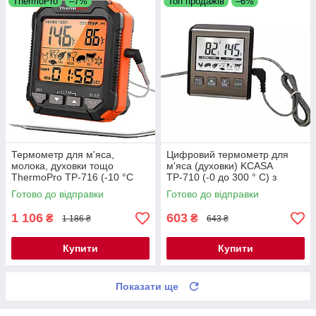
ThermoPro
–7%
Топ продажів
–6%
Термометр для м'яса,
Цифровий термометр для
молока, духовки тощо
м'яса (духовки) KCASA
ThermoPro TP-716 (-10 °C
ТР-710 (-0 до 300 ° С) з
-300 °C) з таймером,
виносним щупом і магнітом
Готово до відправки
Готово до відправки
магнітом і підсвіткою
1 106
603
₴
₴
1 186 ₴
643 ₴
Купити
Купити
Показати ще