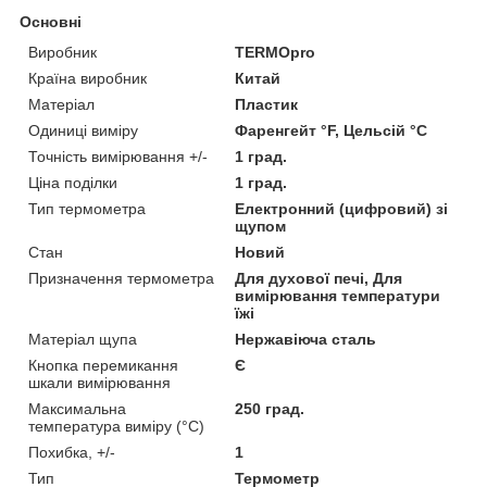
Основні
Виробник
TERMOpro
Країна виробник
Китай
Матеріал
Пластик
Одиниці виміру
Фаренгейт °F, Цельсій °C
Точність вимірювання +/-
1 град.
Ціна поділки
1 град.
Тип термометра
Електронний (цифровий) зі
щупом
Стан
Новий
Призначення термометра
Для духової печі, Для
вимірювання температури
їжі
Матеріал щупа
Нержавіюча сталь
Кнопка перемикання
Є
шкали вимірювання
Максимальна
250 град.
температура виміру (°C)
Похибка, +/-
1
Тип
Термометр