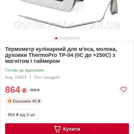
Термометр кулінарний для м'яса, молока,
духовки ThermoPro TP-04 (0C до +250C) з
магнітом і таймером
Готово до відправки
Код: 10823
Опт і роздріб
864
₴
905 ₴
Економія
40 ₴
864 ₴
від 3 шт.
Купити