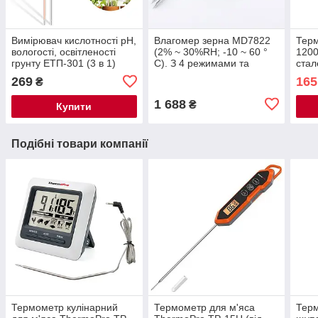
Вимірювач кислотності pH,
Влагомер зерна MD7822
Терм
вологості, освітленості
(2% ~ 30%RH; -10 ~ 60 °
1200
грунту ЕТП-301 (3 в 1)
C). З 4 режимами та
ста
виносними щупами
дов
269
165
₴
1 688
₴
Купити
Подібні товари компанії
Термометр кулінарний
Термометр для м'яса
Терм