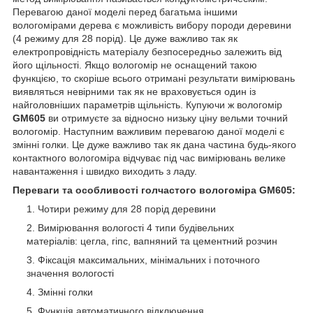
Перевагою даної моделі перед багатьма іншими
вологомірами дерева є можливість вибору породи деревини
(4 режиму для 28 порід). Це дуже важливо так як
електропровідність матеріалу безпосередньо залежить від
його щільності. Якщо вологомір не оснащений такою
функцією, то скоріше всього отримані результати вимірювань
виявляться невірними так як не враховується один із
найголовніших параметрів щільність. Купуючи ж вологомір
GM605
ви отримуєте за відносно низьку ціну вельми точний
вологомір. Наступним важливим перевагою даної моделі є
змінні голки. Це дуже важливо так як дана частина будь-якого
контактного вологоміра відчуває під час вимірювань велике
навантаження і швидко виходить з ладу.
Переваги та особливості голчастого вологоміра GM605:
Чотири режиму для 28 порід деревини
Вимірювання вологості 4 типи будівельних
матеріалів: цегла, гіпс, вапняний та цементний розчин
Фіксація максимальних, мінімальних і поточного
значення вологості
Змінні голки
Функція автоматичного відключення