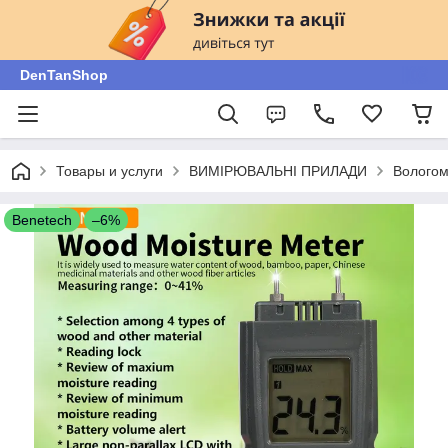
DenTanShop
Товары и услуги
ВИМІРЮВАЛЬНІ ПРИЛАДИ
Вологомі
Benetech
–6%