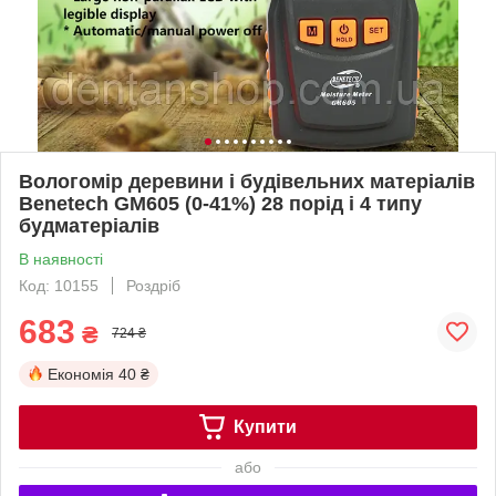
Вологомір деревини і будівельних матеріалів
Benetech GM605 (0-41%) 28 порід і 4 типу
будматеріалів
В наявності
Код: 10155
Роздріб
683
₴
724 ₴
Економія
40 ₴
Купити
або