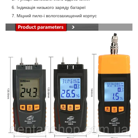
Індикація низького заряду батареї
Міцний пило-і вологозахищений корпус