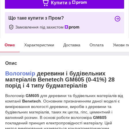
Купити з
Що таке купити з Пром?
Замовлення під захистом
Опис
Характеристики
Доставка
Оплата
Умови п
Опис
Вологомір
деревини і будівельних
матеріалів Benetech GM605 (0-41%) 28
порід і 4 типу будматеріалів
Вологомір
GM605
для деревини та будівельних матеріалів від
компанії
Benetech
. Основним призначенням даної моделі є
вимірювання вологості деревини, виробів з деревини та
будівельних матеріалів, таких як цегла, гіпс, цементний і
вапняний розчин. В основі роботи вологоміра
GM605
покладений принцип електропровідності матеріалу. Цей
метод вимірювання називається кондуктометрическим.