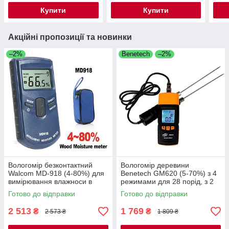
Купити
Купити
Акційні пропозиції та новинки
–2%
Benetech
–2%
Вологомір безконтактний
Вологомір деревини
Walcom MD-918 (4-80%) для
Benetech GM620 (5-70%) з 4
вимірювання влажноси в
режимами для 28 порід, з 2
дереві (43 породи)
комплектами голок, АТС
Готово до відправки
Готово до відправки
2 513
1 769
₴
₴
2 573 ₴
1 809 ₴