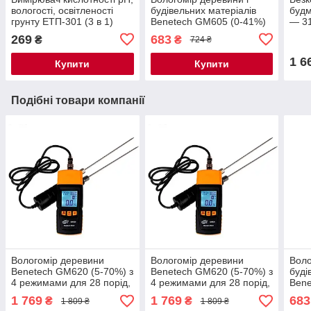
вологості, освітленості
будівельних матеріалів
будм
грунту ЕТП-301 (3 в 1)
Benetech GM605 (0-41%)
— 31
28 порід і 4 типу
100%
269
683
₴
₴
724 ₴
будматеріалів
дер
1 6
Купити
Купити
Подібні товари компанії
Вологомір деревини
Вологомір деревини
Воло
Benetech GM620 (5-70%) з
Benetech GM620 (5-70%) з
буді
4 режимами для 28 порід,
4 режимами для 28 порід,
Bene
з 2-ма комплектами голок,
з 2 комплектами голок,
28 п
1 769
1 769
683
₴
₴
1 809 ₴
1 809 ₴
АТС
АТС
будм