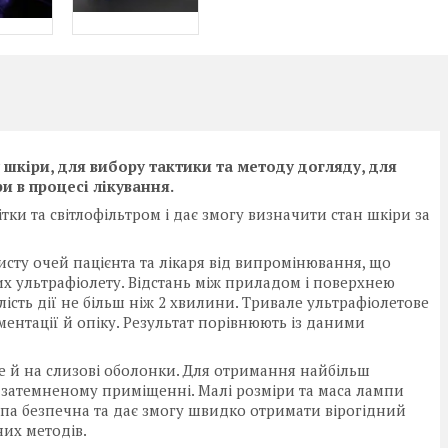
шкіри, для вибору тактики та методу догляду, для
 в процесі лікування.
тки та світлофільтром і дає змогу визначити стан шкіри за
хисту очей пацієнта та лікаря від випромінювання, що
 ультрафіолету. Відстань між приладом і поверхнею
лість дії не більш ніж 2 хвилини. Тривале ультрафіолетове
ентації й опіку. Результат порівнюють із даними
е й на слизові оболонки. Для отримання найбільш
 затемненому приміщенні. Малі розміри та маса лампи
мпа безпечна та дає змогу швидко отримати вірогідний
них методів.