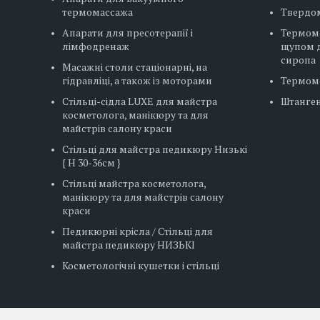
термомассажа
Твердо
Апарати для пресотерапії і
Термом
лімфодренаж
щупом д
сиропа
Масажні столи стаціонарні, на
гідравліці, а також із моторами
Термом
Стільці-сідла LUXE для майстра
Штанге
косметолога, манікюру та для
майстрів салону краси
Стільці для майстра педикюру Низькі
{ H 30-36см }
Стільці майстра косметолога,
манікюру та для майстрів салону
краси
Педикюрні крісла / Стільці для
майстра педикюру НИЗЬКІ
Косметологічні кушетки і стільці