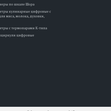
меры по шкале Шора
етры кулинарные цифровые с
ля мяса, молока, духовки,
етры с термопарами К-типа
нциркули цифровые