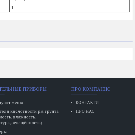
1
ТЕЛЬНЫЕ ПРИБОРЫ
ПРО КОМПАНІЮ
пункт меню
КОНТАКТИ
ели кислотности pH грунта
ПРО НАС
ность, влажность,
тура, освещённость)
еры