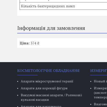
Кількість бактерицидних ламп
Інформація для замовлення
Ціна:
374 ₴
КОСМЕТОЛОГІЧНЕ ОБЛАДНАННЯ
ИЗМЕРИ
Апарати мікрострумової терапії
Новый 
Апарати для корекції фігури
Измерит
(кислот
Вакуумні масажні апарати / Роликові і
темпера
кулькові насадки
Влагом
Апарати для вакуумного