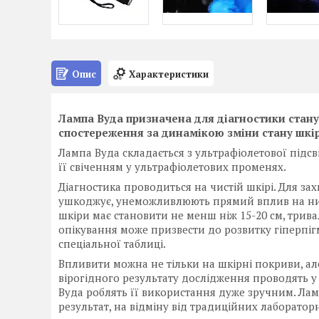
Опис
Характеристики
Лампа Вуда призначена для діагностики стану 
спостереження за динамікою зміни стану шкіри
Лампа Вуда складається з ультрафіолетової підсві
її свіченням у ультрафіолетових променях.
Діагностика проводиться на чистій шкірі. Для за
ушкоджує, унеможливлюють прямий вплив на них
шкіри має становити не менш ніж 15-20 см, трива
опікування може призвести до розвитку гіперпігм
спеціальної таблиці.
Впливити можна не тільки на шкірні покриви, ал
вірогідного результату дослідження проводять у
Вуда роблять її використання дуже зручним. Ла
результат, на відміну від традиційних лаборатор