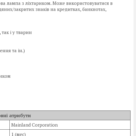
ва лампа з ліхтариком. Може використовуватися в
яних/закритих знаків на кредитках, банкнотах,
так і у тварин
ння та ін.)
риком
вні атрибути
Mainland Corporation
1 (мес)