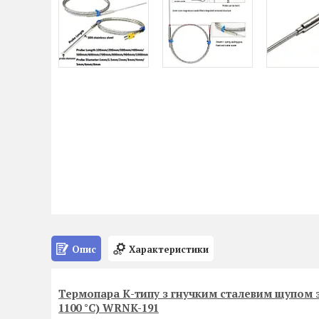
Опис
Характеристики
Термопара К-типу з гнучким сталевим щупом за
1100 °C) WRNK-191