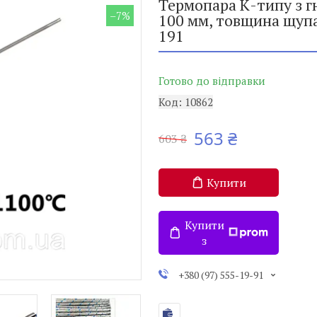
Термопара К-типу з 
–7%
100 мм, товщина щупа 
191
Готово до відправки
Код:
10862
563 ₴
603 ₴
Купити
Купити
з
+380 (97) 555-19-91