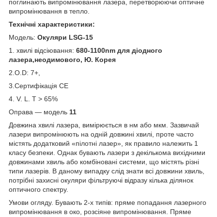
поглинають випромінювання лазера, перетворюючи оптичне
випромінювання в тепло.
Технічні характеристики:
Модель:
Окуляри LSG-15
1. хвилі відсіювання:
680-1100nm для діодного
лазера,неодимового, Ю. Корея
2.O.D: 7+,
3.Сертифікація CE
4. V. L. T > 65%
Оправа ― модель
11
Довжина хвилі лазера, вимірюється в нм або мкм. Зазвичай
лазери випромінюють на одній довжині хвилі, проте часто
містять додатковий «пілотні лазер», як правило належить 1
класу безпеки. Однак бувають лазери з декількома вихідними
довжинами хвиль або комбіновані системи, що містять різні
типи лазерів. В даному випадку слід знати всі довжини хвиль,
потрібні захисні окуляри фільтруючі відразу кілька ділянок
оптичного спектру.
Умови огляду. Бувають 2-х типів: пряме попадання лазерного
випромінювання в око, розсіяне випромінювання. Пряме