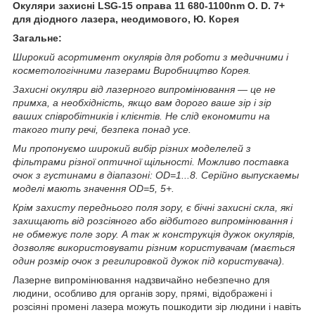
Окуляри захисні LSG-15 оправа 11 680-1100nm O. D. 7+
для діодного лазера, неодимового, Ю. Корея
Загальне:
Широкий асортимент окулярів для роботи з медичними і
косметологічними лазерами Виробництво Корея.
Захисні окуляри від лазерного випромінювання — це не
примха, а необхідність, якщо вам дорого ваше зір і зір
ваших співробітників і клієнтів. Не слід економити на
такого типу речі, безпека понад усе.
Ми пропонуємо широкий вибір різних моделелей з
фільтрами різної оптичної щільності. Можливо поставка
очок з густинами в діапазоні: OD=1...8. Серійно выпускаемы
моделі мають значення OD=5, 5+.
Крім захисту переднього поля зору, є бічні захисні скла, які
захищають від розсіяного або відбитого випромінювання і
не обмежує поле зору. А так ж конструкція дужок окулярів,
дозволяє використовувати різним користувачам (мається
один розмір очок з регилировкой дужок під користувача).
Лазерне випромінювання надзвичайно небезпечно для
людини, особливо для органів зору, прямі, відображені і
розсіяні промені лазера можуть пошкодити зір людини і навіть