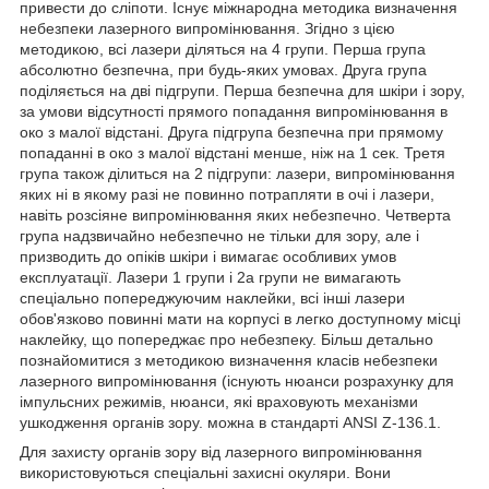
привести до сліпоти. Існує міжнародна методика визначення
небезпеки лазерного випромінювання. Згідно з цією
методикою, всі лазери діляться на 4 групи. Перша група
абсолютно безпечна, при будь-яких умовах. Друга група
поділяється на дві підгрупи. Перша безпечна для шкіри і зору,
за умови відсутності прямого попадання випромінювання в
око з малої відстані. Друга підгрупа безпечна при прямому
попаданні в око з малої відстані менше, ніж на 1 сек. Третя
група також ділиться на 2 підгрупи: лазери, випромінювання
яких ні в якому разі не повинно потрапляти в очі і лазери,
навіть розсіяне випромінювання яких небезпечно. Четверта
група надзвичайно небезпечно не тільки для зору, але і
призводить до опіків шкіри і вимагає особливих умов
експлуатації. Лазери 1 групи і 2а групи не вимагають
спеціально попереджуючим наклейки, всі інші лазери
обов'язково повинні мати на корпусі в легко доступному місці
наклейку, що попереджає про небезпеку. Більш детально
познайомитися з методикою визначення класів небезпеки
лазерного випромінювання (існують нюанси розрахунку для
імпульсних режимів, нюанси, які враховують механізми
ушкодження органів зору. можна в стандарті ANSI Z-136.1.
Для захисту органів зору від лазерного випромінювання
використовуються спеціальні захисні окуляри. Вони