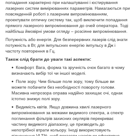
попадання характерно при налаштуванні і юстирування
лазерних систем вимірюваннях параметрів. Намагаються при
повсякденній роботі з лазерним випромінюванням,
проектувати оптичну систему так, щоб виключити попадання
прямого лазерного випромінювання до очей оператора. Тоді
найбільш ймовірні умови огляду – розсіяне випромінювання.
Потужність або енергія. Для безперервних лазерів слід знати
потужність в Вт, для імпульсних енергію імпульсу в Дж і
частоту повторення в Гц.
Також слід брати до уваги такі аспекти:
Комфорт. Вага, форма та зручність очок багато в чому
визначають вибір тої чи іншої моделі.
Поле зору. Чим більше поле зору, тому більше ви
можете побачити без необхідності повороту голови.
Масивна непрозора оправа надійно захищає очі, однак
істотно знижує полі зору.
Видимість квітів. Якщо довжина хвилі лазерного
випромінювання за межами видимого спектра, а спектр
поглинання фільтрів захисних окулярів перекриває
частину видимого діапазону, це призводить до
непотрібної втрати кольору. Іноді використовують
відношення VLT%, щоб показати наскільки ефективно