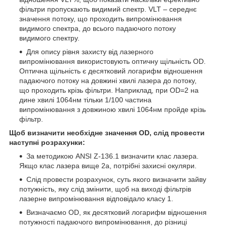
фільтри пропускають видимий спектр. VLT – середнє
значення потоку, що проходить випромінювання
видимого спектра, до всього падаючого потоку
видимого спектру.
Для опису рівня захисту від лазерного
випромінювання використовують оптичну щільність OD.
Оптична щільність є десятковий логарифм відношення
падаючого потоку на довжині хвилі лазера до потоку,
що проходить крізь фільтри. Наприклад, при OD=2 на
дине хвилі 1064нм тільки 1/100 частина
випромінювання з довжиною хвилі 1064нм пройде крізь
фільтр.
Щоб визначити необхідне значення OD, слід провести
наступні розрахунки:
За методикою ANSI Z-136.1 визначити клас лазера.
Якщо клас лазера вище 2а, потрібні захисні окуляри.
Слід провести розрахунок, суть якого визначити зайву
потужність, яку слід змінити, щоб на виході фільтрів
лазерне випромінювання відповідало класу 1.
Визначаємо OD, як десятковий логарифм відношення
потужності падаючого випромінювання, до різниці