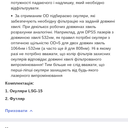
потужності падаючого і надлишку, який необхідно
відфільтрувати.
За отриманим OD підбираємо окуляри, які
забезпечують необхідну фільтрацію на заданій довжині
хвилі. При декількох робочих довжинах хвиль
розрахунки аналогічні. Наприклад, для DPSS лазерів з
довжиною хвилі 532нм, як правил потрібні окуляри з
оптичною щільністю OD=5 для двох довжин хвиль
1064нм і 532нм (а часто ще й для 808нм). Ні в якому
разі не потрібно вважати, що колір фільтрів захисних
окулярів відповідає довжині хвилі фільтрованого
випромінювання! Тим більше не слід вважати, що
перші-ліпші окуляри захищають від будь-якого
лазерного випромінювання
Комплектація:
1.
Окуляри LSG-15
2. Футляр
Приховати