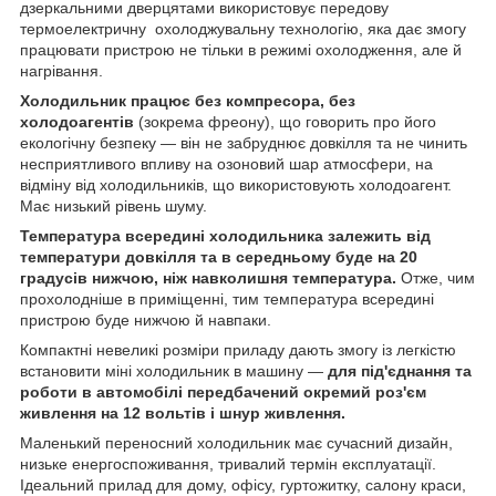
дзеркальними дверцятами використовує передову
термоелектричну охолоджувальну технологію, яка дає змогу
працювати пристрою не тільки в режимі охолодження, але й
нагрівання.
Холодильник працює без компресора, без
холодоагентів
(зокрема фреону), що говорить про його
екологічну безпеку — він не забруднює довкілля та не чинить
несприятливого впливу на озоновий шар атмосфери, на
відміну від холодильників, що використовують холодоагент.
Має низький рівень шуму.
Температура всередині холодильника залежить від
температури довкілля та в середньому буде на 20
градусів нижчою, ніж навколишня температура.
Отже, чим
прохолодніше в приміщенні, тим температура всередині
пристрою буде нижчою й навпаки.
Компактні невеликі розміри приладу дають змогу із легкістю
встановити міні холодильник в машину —
для під'єднання та
роботи в автомобілі передбачений окремий роз'єм
живлення на 12 вольтів і шнур живлення.
Маленький переносний холодильник має сучасний дизайн,
низьке енергоспоживання, тривалий термін експлуатації.
Ідеальний прилад для дому, офісу, гуртожитку, салону краси,