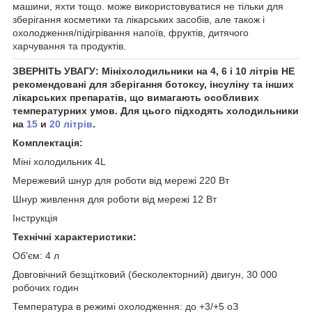
машини, яхти тощо. може використовуватися не тільки для
зберігання косметики та лікарських засобів, але також і
охолодження/підігрівання напоїв, фруктів, дитячого
харчування та продуктів.
ЗВЕРНІТЬ УВАГУ:
Мініхолодильники на 4, 6 і 10 літрів НЕ
рекомендовані для зберігання ботоксу, інсуліну та інших
лікарських препаратів, що вимагають особливих
температурних умов. Для цього підходять холодильники
на
15
и
20 літрів
.
Комплектація:
Міні холодильник 4L
Мережевий шнур для роботи від мережі 220 Вт
Шнур живлення для роботи від мережі 12 Вт
Інструкція
Технічні характеристики:
Об'єм: 4 л
Довговічний безщітковий (бесколекторний) двигун, 30 000
робочих годин
Температура в режимі охолодження: до +3/+5
о
З