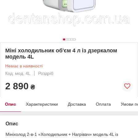
Міні холодильник об'єм 4 л із дзеркалом
модель 4L
Немає в наявності
Код: мод. 4L
Роздріб
2 890
₴
Опис
Характеристики
Доставка
Оплата
Умови п
Опис
Мініхолод 2-в-1 «Холодильник + Нагрівач» модель 4L із