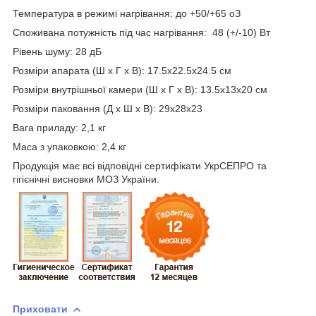
Температура в режимі нагрівання: до +50/+65
о
З
Споживана потужність під час нагрівання: 48 (+/-10) Вт
Рівень шуму: 28 дБ
Розміри апарата (Ш х Г х В): 17.5х22.5х24.5 см
Розміри внутрішньої камери (Ш х Г х В): 13.5х13х20 см
Розміри паковання (Д х Ш х В): 29х28х23
Вага приладу: 2,1 кг
Маса з упаковкою: 2,4 кг
Продукція має всі відповідні сертифікати УкрСЕПРО та
гігієнічні висновки МОЗ України.
Приховати