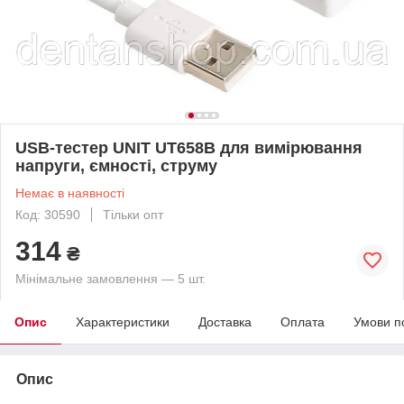
USB-тестер UNIT UT658B для вимірювання
напруги, ємності, струму
Немає в наявності
Код: 30590
Тільки опт
314
₴
Мінімальне замовлення — 5 шт.
Опис
Характеристики
Доставка
Оплата
Умови п
Опис