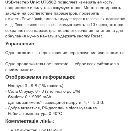
USB-тестер Uni-t UT658B
позволяет измерять ёмкость,
напряжение и силу тока аккумуляторов. Можно тестировать
зарядки на соответствие параметров, проверять
емкость Pow
er Bank, емкость аккумуляторов в телефонах, планшетах
0 ячеек, которая
и т.д.. Тестер имеет энергонезависимую память на 1
сохраняет все параметры после отключения питания, а для
обнуления нужно нажать и удержать кнопку Reset.
Управлен
ие:
Одно нажатие — переключение переключение ячеек памяти
.
Одно продолжительное нажатие — сброс всех счётчиков в
ячейке памяти.
Отображаемая информация:
- Напруга 3 - 9 В (1% точність)
- Сила Струму: 0 - 3 (з точністю до 1%)
- Ємність: 0 ~ 9999 mAh
- Датчик заниженої і завищеної напруги. 4,7 - 5,3 В.
- Добре читається, РК-дисплей з підсвічуванням.
- Робоча температура 0-40°C
Комплектація ліні
ія:
USB-тестер Unit UT658B