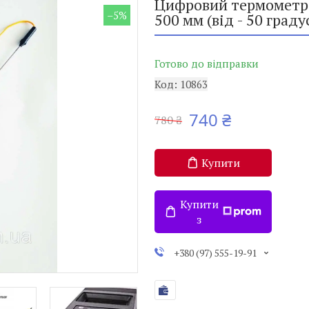
Цифровий термометр
–5%
500 мм (від - 50 граду
Готово до відправки
Код:
10863
740 ₴
780 ₴
Купити
Купити
з
+380 (97) 555-19-91