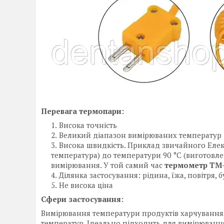
Перевага термопари:
Висока точність
Великий діапазон вимірюваних температур
Висока швидкість. Приклад звичайного Елек
температура) до температури 90 °C (виготовле
вимірювання. У той самий час
термометр TM
Ділянка застосування: рідина, їжа, повітря, 
Не висока ціна
Сфери застосування:
Вимірювання температури продуктів харчування, п
температур. Ідеально підходить для вимірювання