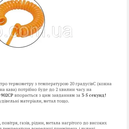
тро термометру з температурою 20 градусівC (кожна
на кава) потрібно буде до 2 хвилин часу на
-902CP
впорається з цим завданням за
3-5 секунд!
будівельні матеріали, метал тощо.
овітря, газів, рідин, метала нагрітого до високих
 температури всередині приміщень і вулиці.