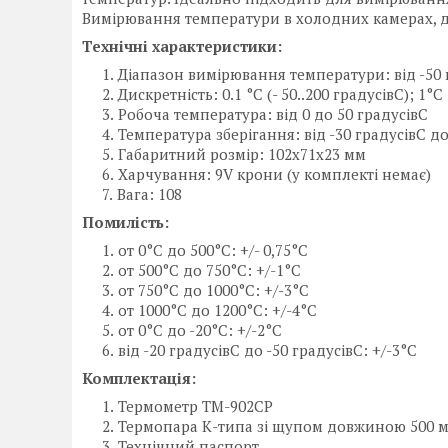
Вимірювання температури в холодних камерах, д
Технічні характеристики:
Діапазон вимірювання температури: від -50 
Дискретність: 0.1 °C (- 50..200 градусівC); 1
Робоча температура: від 0 до 50 градусівC
Температура зберігання: від -30 градусівC до
Габаритний розмір: 102x71x23 мм
Харчування: 9V крони (у комплекті немає)
Вага: 108
Помилість:
от 0°C до 500°C: +/- 0,75°C
от 500°C до 750°C: +/-1°C
от 750°C до 1000°C: +/-3°C
от 1000°C до 1200°C: +/-4°C
от 0°C до -20°C: +/-2°C
від -20 градусівC до -50 градусівC: +/-3°C
Комплектація:
Термометр TM-902CP
Термопара К-типа зі щупом довжиною 500 
Технічний паспорт