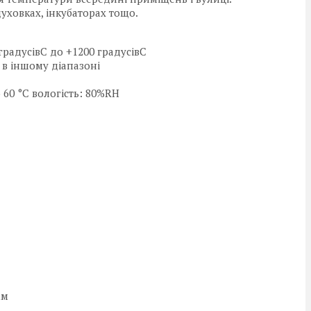
уховках, інкубаторах тощо.
градусівC дo +1200 градусівC
°C в іншому діапазоні
 60 °C вологість: 80%RH
мм