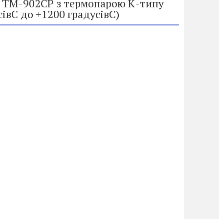
 TM-902CP з термопарою К-типу
сівC до +1200 градусівC)