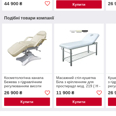
44 900
26 
₴
Купити
Подібні товари компанії
Косметологічна канапа
Масажний стіл-кушетка
Куше
Бежева з гідравлічним
Біла з кріпленням для
з гі
регулюванням висоти
простирадл мод. 219 { H -
регу
мод. 234 { H 60 - 80 см }
73 см}
234-
26 900
11 900
26 
₴
₴
Купити
Купити