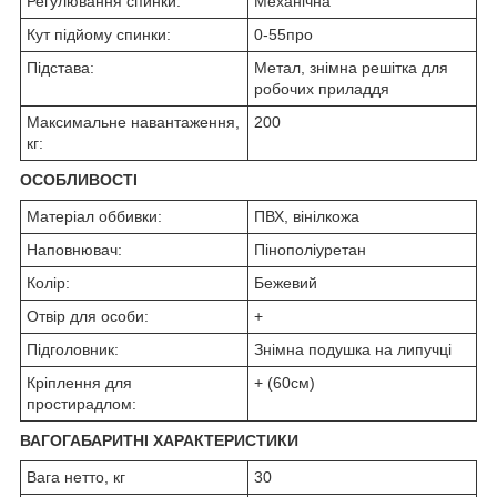
Регулювання спинки:
Механічна
Кут підйому спинки:
0-55
про
Підстава:
Метал, знімна решітка для
робочих приладдя
Максимальне навантаження,
200
кг:
ОСОБЛИВОСТІ
Матеріал оббивки:
ПВХ, вінілкожа
Наповнювач:
Пінополіуретан
Колір:
Бежевий
Отвір для особи:
+
Підголовник:
Знімна подушка на липучці
Кріплення для
+ (60см)
простирадлом:
ВАГОГАБАРИТНІ ХАРАКТЕРИСТИКИ
Вага нетто, кг
30