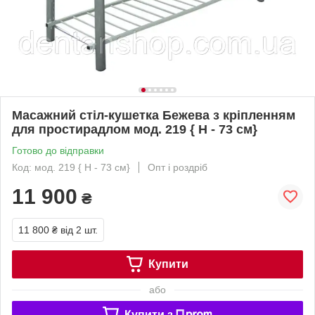
Масажний стіл-кушетка Бежева з кріпленням
для простирадлом мод. 219 { H - 73 см}
Готово до відправки
Код: мод. 219 { H - 73 см}
Опт і роздріб
11 900
₴
11 800 ₴
від 2 шт.
Купити
або
Купити з