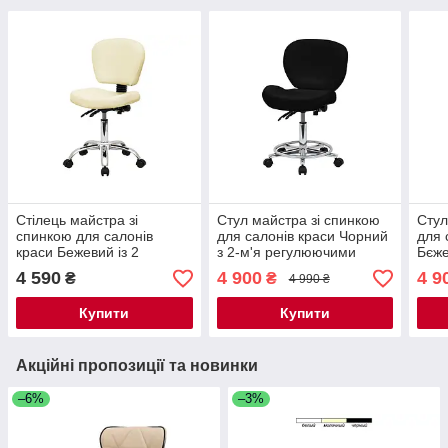
Стілець майстра зі
Стул майстра зі спинкою
Стул
спинкою для салонів
для салонів краси Чорний
для 
краси Бежевий із 2
з 2-м'я регулюючими
Бєже
регульованими
механізмами мод. 881-2 {
рег
4 590
4 900
4 9
₴
₴
4 990 ₴
механізмами мод. 855-2 {
H 36-50см }
меха
H 39-53см }
H 36
Купити
Купити
Акційні пропозиції та новинки
–6%
–3%