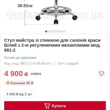
Стул майстра зі спинкою для салонів краси
Білий з 2-м регулюючими механізмами мод.
881-2
Готово до відправки
Код: мод. 881-2 { H 36-50см }
Опт і роздріб
4 900
₴
4 990 ₴
Економія
90 ₴
4 900 ₴
від 2 шт.
Купити