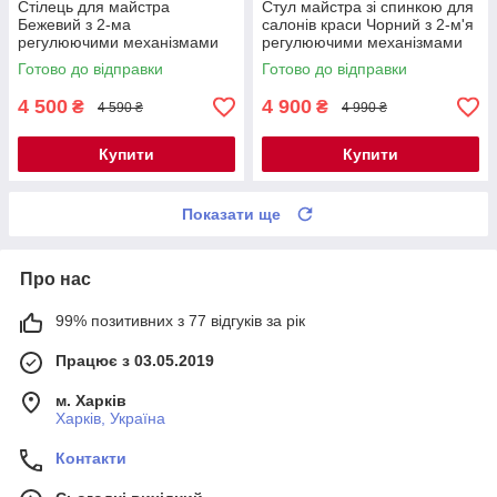
Стілець для майстра
Стул майстра зі спинкою для
Бежевий з 2-ма
салонів краси Чорний з 2-м'я
регулюючими механізмами
регулюючими механізмами
мод. 859 { H 36-50см }
мод. 881-2 { H 36-50см }
Готово до відправки
Готово до відправки
4 500
4 900
₴
₴
4 590 ₴
4 990 ₴
Купити
Купити
Показати ще
Про нас
99% позитивних з 77 відгуків за рік
Працює з 03.05.2019
м. Харків
Харків, Україна
Контакти