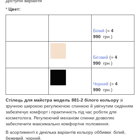
Доступні варіанти
*
Цвет:
Білий
(=
4
990
грн.)
Біговий
(=
4
990
грн.)
Чорний
(=
4
990
грн.)
Стілець для майстра модель 881-2 білого кольору
зі
зручною широкою регулюючою спинкою й увігнутим сидінням
забезпечує комфорт і практичність під час роботи для
косметолога. Регулюючий механізм спинки дозволяє
забеспечити максимально комфортне положення.
В асортименті є декілька варіантів кольору оббивки: білий,
бежевий, чорний.