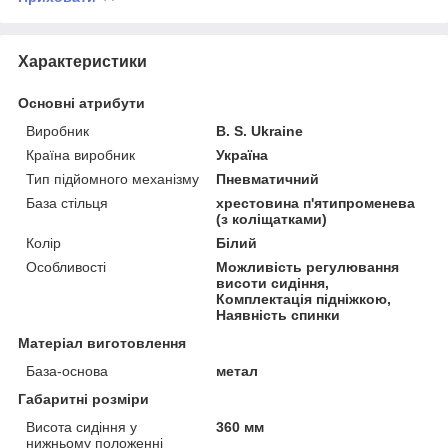
Характеристики
Основні атрибути
Виробник
B. S. Ukraine
Країна виробник
Україна
Тип підйомного механізму
Пневматичний
База стільця
хрестовина п'ятипроменева
(з коліщатками)
Колір
Білий
Особливості
Можливість регулювання
висоти сидіння,
Комплектація підніжкою,
Наявність спинки
Матеріал виготовлення
База-основа
метал
Габаритні розміри
Висота сидіння у
360 мм
нижньому положенні