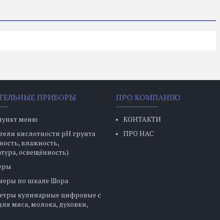
ТЕЛЬНЫЕ ПРИБОРЫ
ПРО КОМПАНІЮ
пункт меню
КОНТАКТИ
ели кислотности pH грунта
ПРО НАС
ность, влажность,
тура, освещённость)
еры
меры по шкале Шора
етры кулинарные цифровые с
ля мяса, молока, духовки,