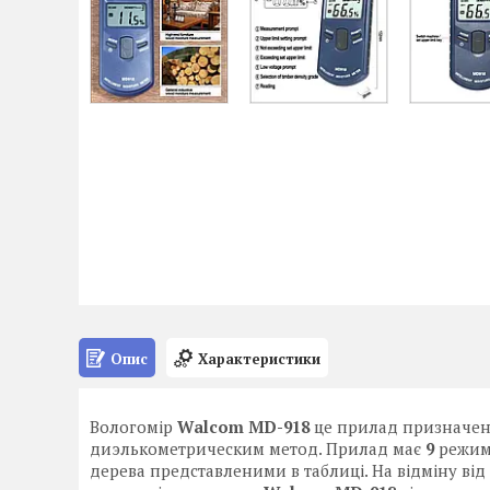
Опис
Характеристики
Вологомір
Walcom MD-918
це прилад призначени
диэлькометрическим метод. Прилад має
9
режимі
дерева представленими в таблиці. На відміну від