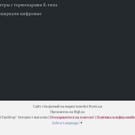
етры с термопарами К-типа
нциркули цифровые
Сайт створений на маркетплейсі
Prom.ua
Продавець на Bigl.ua
"DenTanShop" Інтернет магазин |
Поскаржитися на контент
|
Політика конфіденційн
Select Language
▼