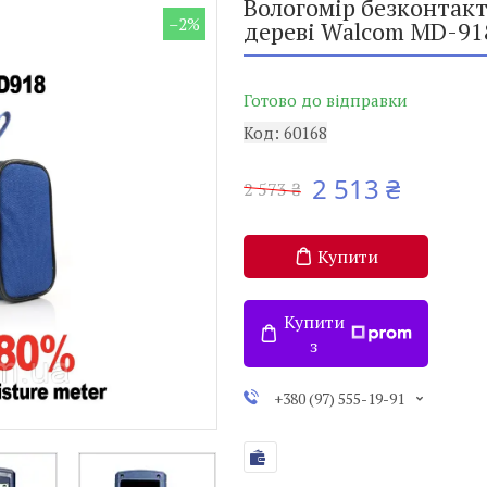
Вологомір безконтак
–2%
дереві Walcom MD-918
Готово до відправки
Код:
60168
2 513 ₴
2 573 ₴
Купити
Купити
з
+380 (97) 555-19-91