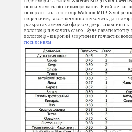
вологоміри за типом
Walcom MD-918
відносятьс
пошкоджують об'єкт вимірювання. В той же час 
поверхні. Так вологомір
Walcom MD918
добре пі
шорсткими, також відмінно підходить для вимірюв
розкритих лаком або фарбою двері, стільниці і т
вологомір підходить слабо і буде давати істотн
вологомір - широкий асортимент голчастих волог
посиланням
.