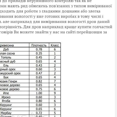
я до приладів неруйнівного контролю так як не
вони мають ряд обмежень пов'язаних з типом вимірюваної
дходить для роботи з гладкими дошками або злегка
ання вологості у вже готових виробах в тому числі і
. п. але наприклад для вимірювання вологості дров даний
у погрішність. Для дров наприклад краще купити голчастий
омірів Ви можете знайти у нас на сайті перейшовши за