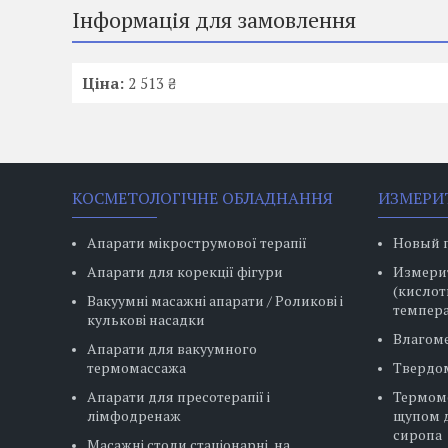
Інформація для замовлення
Ціна:
2 513 ₴
КОСМЕТОЛОГІЧНЕ ОБЛАДНАННЯ
ИЗМЕРИ
Апарати мікрострумової терапії
Новый 
Апарати для корекції фігури
Измерит
(кислот
Вакуумні масажні апарати / Роликові і
темпера
кулькові насадки
Влагом
Апарати для вакуумного
термомассажа
Твердо
Апарати для пресотерапії і
Термом
лімфодренаж
щупом д
сиропа
Масажні столи стаціонарні, на