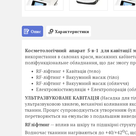
Опис
Характеристики
Косметологічний апарат 5-в-1 для кавітації 
використання в салонах краси, масажних кабінета
поліфункціональне обладнання, що дає змогу пр
RF-ліфтинг + Кавітація (тело)
RF-ліфтинг + Вакуумний масаж (тіло)
RF-ліфтинг + Вакуумний масаж (обличчя)
Електроміостимуляція + Електропорація (об
УЛЬТРАЗВУКОВАНЕ КАВІТАЦІЯ
(Насадка для ті
ультразвуковою хвилею, механічні коливання як
тканин. Процес супроводжується утворенням бул
перетворюється на емульсію з подальшим виведе
RF
ліфтинг
— вплив на шкіру та підшкірні структ
о
Водночас тканини нагріваються до +40/+42
С, щ