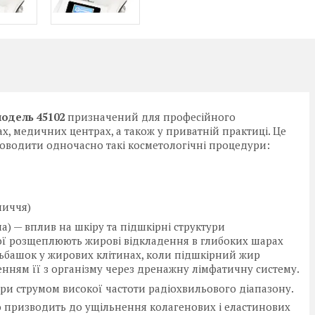
модель 45102
призначений для професійного
х, медичних центрах, а також у приватній практиці. Це
оводити одночасно такі косметологічні процедури:
личчя)
ла) — вплив на шкіру та підшкірні структури
ої розщеплюють жирові відкладення в глибоких шарах
ьбашок у жирових клітинах, коли підшкірний жир
нням її з організму через дренажну лімфатичну систему.
ури струмом високої частоти радіохвильового діапазону.
о призводить до ущільнення колагенових і еластинових