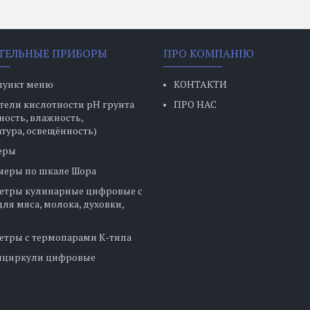
ТЕЛЬНЫЕ ПРИБОРЫ
ПРО КОМПАНІЮ
пункт меню
КОНТАКТИ
ели кислотности pH грунта
ПРО НАС
ность, влажность,
тура, освещённость)
еры
меры по шкале Шора
етры кулинарные цифровые с
ля мяса, молока, духовки,
етры с термопарами К-типа
нциркули цифровые