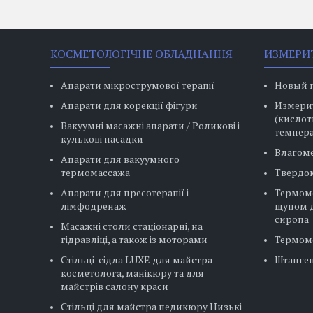
КОСМЕТОЛОГІЧНЕ ОБЛАДНАННЯ
ИЗМЕРИ
Апарати мікрострумової терапії
Новый 
Апарати для корекції фігури
Измерит
(кислот
Вакуумні масажні апарати / Роликові і
темпера
кулькові насадки
Влагом
Апарати для вакуумного
термомассажа
Твердо
Апарати для пресотерапії і
Термом
лімфодренаж
щупом д
сиропа
Масажні столи стаціонарні, на
гідравліці, а також із моторами
Термом
Стільці-сідла LUXE для майстра
Штанге
косметолога, манікюру та для
майстрів салону краси
Стільці для майстра педикюру Низькі