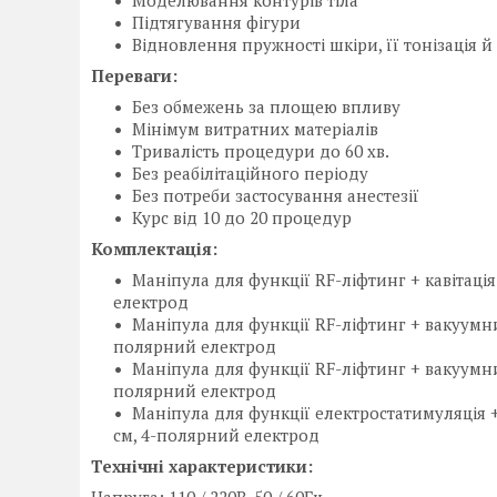
Моделювання контурів тіла
Підтягування фігури
Відновлення пружності шкіри, її тонізація
Переваги:
Без обмежень за площею впливу
Мінімум витратних матеріалів
Тривалість процедури до 60 хв.
Без реабілітаційного періоду
Без потреби застосування анестезії
Курс від 10 до 20 процедур
Комплектація:
Маніпула для функції RF-ліфтинг + кавітація 
електрод
Маніпула для функції RF-ліфтинг + вакуумний 
полярний електрод
Маніпула для функції RF-ліфтинг + вакуумний
полярний електрод
Маніпула для функції електростатимуляція + 
см, 4-полярний електрод
Технічні характеристики: