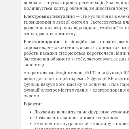
волокон, запускає процес регенерації. Унаслідок 
поліпшується контур обличчя, зміцнюється тонус
Електроміостимуляція
— стимуляція м'язів еле
та зміцнення м'язової системи. Застосовується д
розщеплення жирових відкладень, тонізації та під
омолодження організму.
Електропорація
— безінкційна мезотерапія, вве
сироваток, мезококтейлів, ліків за допомогою мо
роботи насадки створюються короткочасні іонні т
Залежно від обраного засобу, застосовується для
акне тощо.
Апарат для кавітації модель 45101 для функції 
вибір для обох опцій окремо. У функції RF-ліфтин
функції вакуумного масажу та обличчя, і тіла па
функції електроміостимуляція + електропорація є
окремо.
Ефекти:
Лікування целюліту та нехірургічне усунен
Позбавлення «апельсинової скоринки»
Зменшення внутрішніх об'ємів жиру в підшк