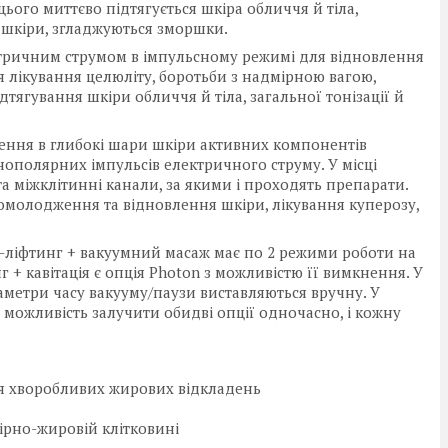
цього миттєво підтягується шкіра обличчя й тіла,
 шкіри, згладжуються зморшки.
ктричним струмом в імпульсному режимі для відновлення
ля лікування целюліту, боротьби з надмірною вагою,
тягування шкіри обличчя й тіла, загальної тонізації й
дення в глибокі шари шкіри активних компонентів
нополярних імпульсів електричного струму. У місці
а міжклітинні канали, за якими і проходять препарати.
 омолодження та відновлення шкіри, лікування куперозу,
RF-ліфтинг + вакуумний масаж має по 2 режими роботи на
г + кавітація є опція Photon з можливістю її вимкнення. У
раметри часу вакууму/паузи виставляються вручну. У
 можливість залучити обидві опції одночасно, і кожну
ня хворобливих жирових відкладень
ірно-жировій клітковині