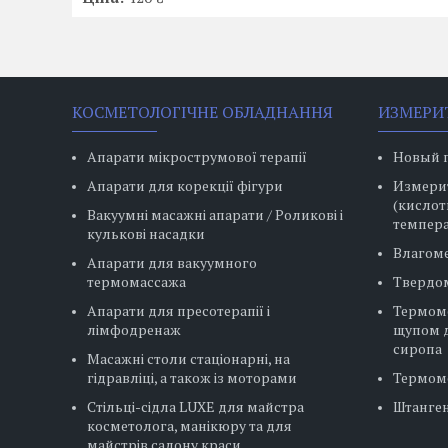
КОСМЕТОЛОГІЧНЕ ОБЛАДНАННЯ
ИЗМЕРИ
Апарати мікрострумової терапії
Новый 
Апарати для корекції фігури
Измерит
(кислот
Вакуумні масажні апарати / Роликові і
темпера
кулькові насадки
Влагом
Апарати для вакуумного
термомассажа
Твердо
Апарати для пресотерапії і
Термом
лімфодренаж
щупом д
сиропа
Масажні столи стаціонарні, на
гідравліці, а також із моторами
Термом
Стільці-сідла LUXE для майстра
Штанге
косметолога, манікюру та для
майстрів салону краси