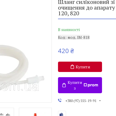
Шланг силіконовий зі
очищення до апарату 
120, 820
В наявності
Код:
мод. IM-818
420 ₴
Купити
Купити
з
+380 (97) 555-19-91